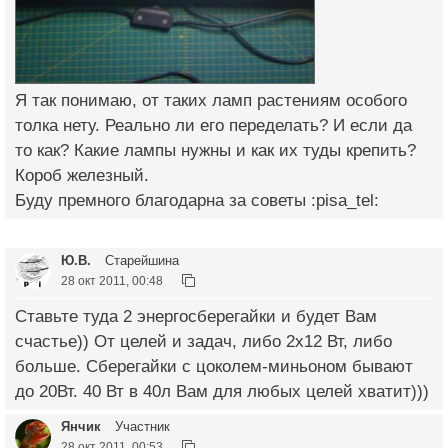
Я так понимаю, от таких ламп растениям особого
толка нету. Реально ли его переделать? И если да
то как? Какие лампы нужны и как их туды крепить?
Короб железный.
Буду премного благодарна за советы :pisa_tel:
Ю.В.
Старейшина
28 окт 2011, 00:48
Ставьте туда 2 энергосберегайки и будет Вам
счастье)) От целей и задач, либо 2х12 Вт, либо
больше. Сберегайки с цоколем-миньоном бывают
до 20Вт. 40 Вт в 40л Вам для любых целей хватит)))
Янчик
Участник
28 окт 2011, 00:53