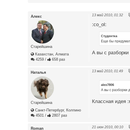
13 май 2010, 01:32
Алекс
:co_ol:
Студентка
Еще бы придумать
Старейшина
А вы с разборки
Казахстан, Алмата
4259
/
658 раз
13 май 2010, 01:49
Наталья
alex7806
А вы с разборки 
Классная идея :
Старейшина
Санкт-Петербург, Колпино
4501
/
2807 раз
21 июн 2010, 00:10
Roman