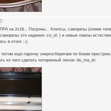
РА на 2х18... Патроны... Клипсы, саморезы (клеем тепер
саморезы это надежно :co_ol: ) и новые лампы естествен
сь в итоге :-):
потом еще парочку энергосберегаек по бокам пристрою.
ь из чего сделать потерянный лючок :du_ma_et: