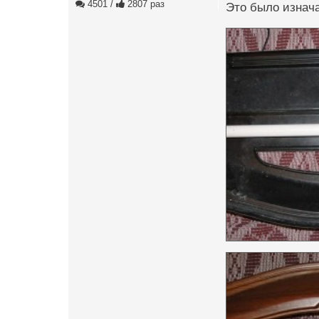
4501
/
2807 раз
Это было изнача