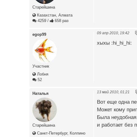
Старейшина
Казахстан, Алмата
4259
/
658 раз
09 апр 2010, 19:42
egop99
хыхы :hi_hi_hi:
Участник
Лобня
52
13 май 2010, 01:21
Наталья
Вот еще одна пе
Может кому приг
Была неудобная, 
и работает без п
Старейшина
Санкт-Петербург, Колпино