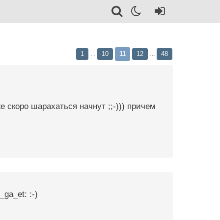
1
10
11
12
48
…
…
же скоро шарахаться начнут ;;-))) причем
ga_et: :-)