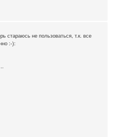
ь стараюсь не пользоваться, т.к. все
но :-):
..