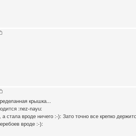
ределанная крышка...
одится :nez-nayu:
а стала вроде ничего :-): Зато точно все крепко держитс
еребоев вроде :-):