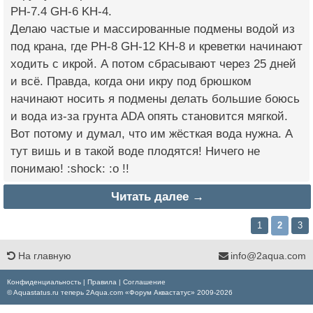
PH-7.4 GH-6 KH-4.
Делаю частые и массированные подмены водой из
под крана, где PH-8 GH-12 KH-8 и креветки начинают
ходить с икрой. А потом сбрасывают через 25 дней
и всё. Правда, когда они икру под брюшком
начинают носить я подмены делать большие боюсь
и вода из-за грунта ADA опять становится мягкой.
Вот потому и думал, что им жёсткая вода нужна. А
тут вишь и в такой воде плодятся! Ничего не
понимаю! :shock: :o !!
Читать далее →
1
2
3
На главную
info@2aqua.com
Конфиденциальность
|
Правила
|
Соглашение
© Aquastatus.ru теперь 2Aqua.com «Форум Аквастатус» 2009-2026