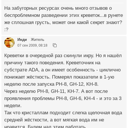
На забугорных ресурсах очень много отзывов о
беспроблемном разведении этих креветок...в рунете
же сплошная грусть, может они какой секрет знают?
:?
Инди
Житель
07 сен 2009, 08:18
Креветки в очередной раз скинули икру. Но я нашёл
причину такого поведения. Креветочник на
субстрате ADA, а он имеет особенность - циклично
понижает жёсткость. Померял показатели в 1-ую
неделю после запуска PH-8, GH-12, KH-8.
Через неделю PH-8, GH-11, KH-7. А вот после
проявления проблемы PH-8, GH-6, KH-4 - и это за 3
недели.
Так что кристаллам подходит слегка щелочная вода
средней жёсткости, а вот мягкая вода им не
нравится. Будем над этим работать.