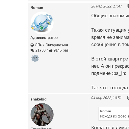
28 мар 2022, 17:47
Roman
Общие знакомые
Такая ситуация 
время не занима
Администратор
сообщения в теме 
СПб / Энкарнасьон
21733
/
9145 раз
В этой квартире
17
нет. А он прекр
подмене :ps_ih:
Так что, господ
04 апр 2022, 10:51
snakebig
Roman
Исходя из фото,
Когда-то я дума