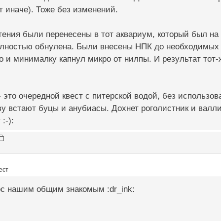
т иначе). Тоже без изменений.
тения были перенесены в тот аквариум, который был на
полностью обнулена. Были внесены НПК до необходимых
о и минималку капнул микро от нилпы. И результат тот-
это очередной квест с питерской водой, без использования 
зу встают буцы и анубиасы. Дохнет роголистник и валл
:-):
ест
ос нашим общим знакомым :dr_ink: