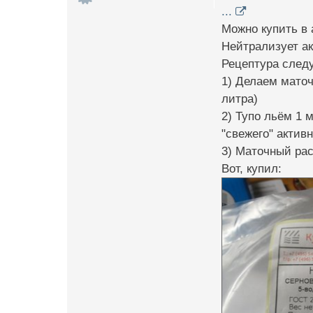
...
Можно купить в 
Нейтрализует ак
Рецептура след
1) Делаем маточ
литра)
2) Тупо льём 1 
"свежего" актив
3) Маточный рас
Вот, купил: