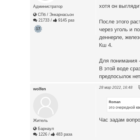
хотя он выгляди
Администратор
СПб / Энкарнасьон
21733
/
9145 раз
После этого рас
через уголь и 
17
деннерле, желез
Кш 4.
Для понимания - 
В этой воде сра
предпосылок нет 
28 мар 2022, 16:48
wolfen
Roman
это очередной кв
Час задам вопр
Житель
Барнаул
1226
/
483 раза