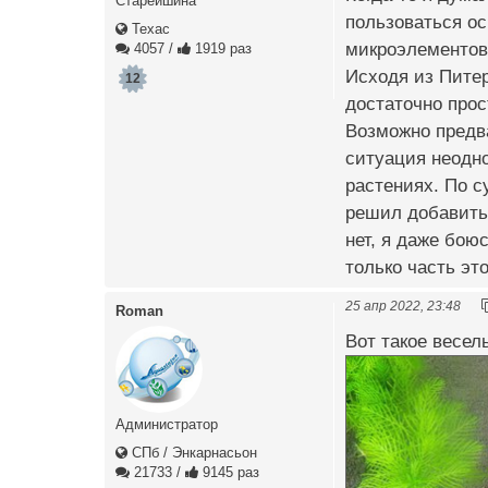
Старейшина
пользоваться ос
Техас
микроэлементов 
4057
/
1919 раз
Исходя из Питер
12
достаточно прос
Возможно предва
ситуация неодно
растениях. По с
решил добавить 
нет, я даже бою
только часть эт
25 апр 2022, 23:48
Roman
Вот такое весель
Администратор
СПб / Энкарнасьон
21733
/
9145 раз