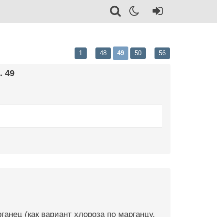
1
48
49
50
56
…
…
. 49
ганец (как вариант хлороза по марганцу,