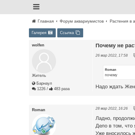
Главная
Форум аквариумистов
Растения в 
Галерея
Ссылка
Почему не ра
wolfen
26 мар 2022, 17:58
Roman
почему
Житель
Барнаул
Надо ждать Женю
1226
/
483 раза
28 мар 2022, 16:26
Roman
Ладно, продолжим
Дело в том, что
Уже вносилось ж