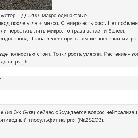
бустер. ТДС 200. Макро одинаковые.
овод после угля + микро. С микро есть рост. Нет побелен
ли перестать лить микро, то трава встает и белеет.
 водопровод. Трава белеет при таком же внесении микро.
де полностью стоит. Точки роста умерли. Растение - зом
 дела :ps_ih:
е.
 (из 3-х букв) сейчас обсуждается вопрос нейтрализац
пятиводный тиосульфат натрия (Na
2
S
2
O
3
).