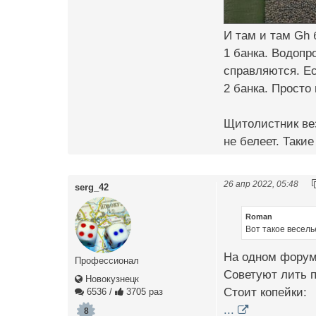
И там и там Gh 
1 банка. Водопр
справляются. Ес
2 банка. Просто
Щитолистник вез
не белеет. Такие
26 апр 2022, 05:48
serg_42
Roman
Вот такое весель
На одном форуме
Профессионал
Советуют лить 
Новокузнецк
Стоит копейки:
6536
/
3705 раз
...
8