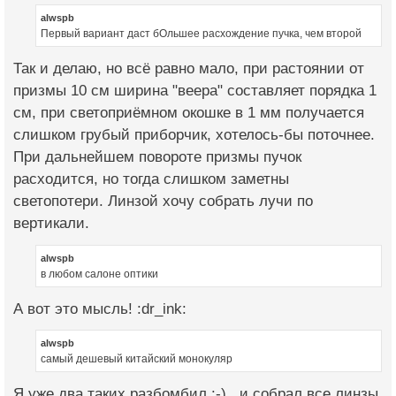
alwspb
Первый вариант даст бОльшее расхождение пучка, чем второй
Так и делаю, но всё равно мало, при растоянии от
призмы 10 см ширина "веера" составляет порядка 1
см, при светоприёмном окошке в 1 мм получается
слишком грубый приборчик, хотелось-бы поточнее.
При дальнейшем повороте призмы пучок
расходится, но тогда слишком заметны
светопотери. Линзой хочу собрать лучи по
вертикали.
alwspb
в любом салоне оптики
А вот это мысль! :dr_ink:
alwspb
самый дешевый китайский монокуляр
Я уже два таких разбомбил :-) , и собрал все линзы