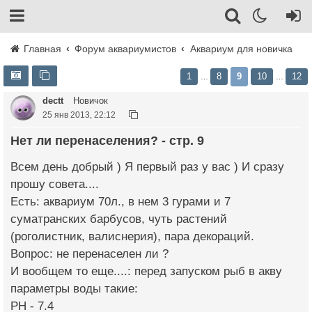
Главная
Форум аквариумистов
Аквариум для новичка
1
8
9
10
12
…
…
dectt
Новичок
25 янв 2013, 22:12
Нет ли перенаселения? - стр. 9
Всем день добрый ) Я первый раз у вас ) И сразу
прошу совета....
Есть: аквариум 70л., в нем 3 гурами и 7
суматранских барбусов, чуть растений
(роголистник, валиснерия), пара декораций.
Вопрос: не перенаселен ли ?
И вообщем то еще....: перед запуском рыб в акву
параметры воды такие:
PH - 7.4