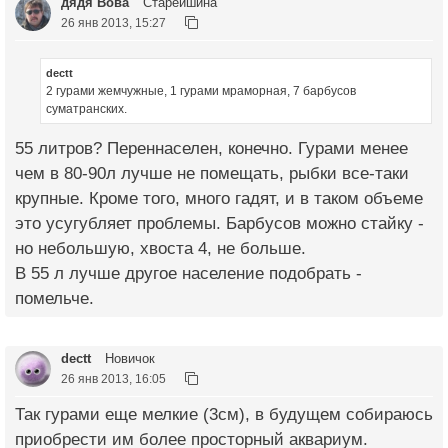
дядя Вова
Старейшина
26 янв 2013, 15:27
dectt
2 гурами жемчужные, 1 гурами мраморная, 7 барбусов
суматранских.
55 литров? Переннаселен, конечно. Гурами менее
чем в 80-90л лучше не помещать, рыбки все-таки
крупные. Кроме того, много гадят, и в таком объеме
это усугубляет проблемы. Барбусов можно стайку -
но небольшую, хвоста 4, не больше.
В 55 л лучше другое население подобрать -
помельче.
dectt
Новичок
26 янв 2013, 16:05
Так гурами еще мелкие (3см), в будущем собираюсь
приобрести им более просторный аквариум.