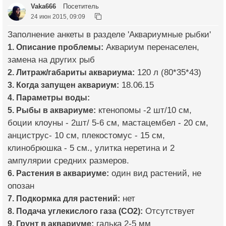
Vaka666
Посетитель
24 июн 2015, 09:09
Заполнение анкеты в разделе 'Аквариумные рыбки'
1. Описание проблемы:
Аквариум перенаселен,
замена на других рыб
2. Литраж/габариты аквариума:
120 л (80*35*43)
3. Когда запущен аквариум:
18.06.15
4. Параметры воды:
5. Рыбы в аквариуме:
ктенопомы -2 шт/10 см,
боции клоуны - 2шт/ 5-6 см, мастацембел - 20 см,
анциструс- 10 см, плекостомус - 15 см,
клинобрюшка - 5 см., улитка неретина и 2
ампулярии средних размеров.
6. Растения в аквариуме:
один вид растений, не
опозан
7. Подкормка для растений:
нет
8. Подача углекислого газа (CO2):
Отсутствует
9. Грунт в аквариуме:
галька 2-5 мм