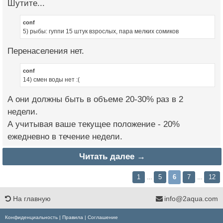
Шутите...
conf
5) рыбы: гуппи 15 штук взрослых, пара мелких сомиков
Перенаселения нет.
conf
14) смен воды нет :(
А они должны быть в объеме 20-30% раз в 2
недели.
А учитывая ваше текущее положение - 20%
ежедневно в течение недели.
Читать далее →
1
5
6
7
12
…
…
На главную
info@2aqua.com
Конфиденциальность
|
Правила
|
Соглашение