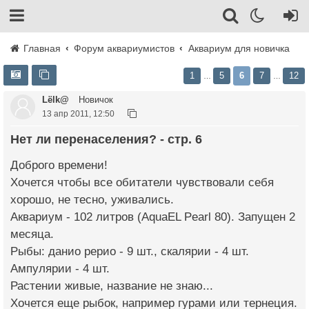
Главная
Форум аквариумистов
Аквариум для новичка
1
5
6
7
12
…
…
Lёlk@
Новичок
13 апр 2011, 12:50
Нет ли перенаселения? - стр. 6
Доброго времени!
Хочется чтобы все обитатели чувствовали себя
хорошо, не тесно, уживались.
Аквариум - 102 литров (AquaEL Pearl 80). Запущен 2
месяца.
Рыбы: данио рерио - 9 шт., скалярии - 4 шт.
Ампулярии - 4 шт.
Растении живые, название не знаю...
Хочется еще рыбок, например гурами или тернеция.