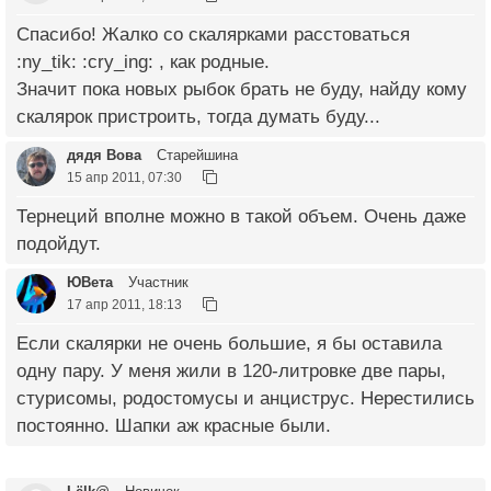
Спасибо! Жалко со скалярками расстоваться
:ny_tik: :cry_ing: , как родные.
Значит пока новых рыбок брать не буду, найду кому
скалярок пристроить, тогда думать буду...
дядя Вова
Старейшина
15 апр 2011, 07:30
Тернеций вполне можно в такой объем. Очень даже
подойдут.
ЮВета
Участник
17 апр 2011, 18:13
Если скалярки не очень большие, я бы оставила
одну пару. У меня жили в 120-литровке две пары,
стурисомы, родостомусы и анциструс. Нерестились
постоянно. Шапки аж красные были.