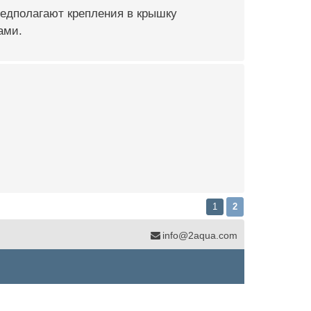
редполагают крепления в крышку
ами.
1
2
info@2aqua.com