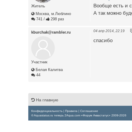
Вообще есть и с
Житель
А так можно буд
Москва, м.Люблино
741
/
298 раз
04 апр 2014, 22:19
kburchak@rambler.ru
спасибо
Участник
Белая Калитва
44
На главную
Конфиденциальность
|
Правила
|
Соглашение
© Aquastatus.ru теперь 2Aqua.com «Форум Аквастатус» 2009-2026