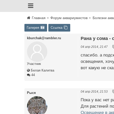
Главная
Форум аквариумистов
Болезни акв
Галерея
Ссылка
Рана у сома - 
kburchak@rambler.ru
04 апр 2014, 21:47
спасибо. а подс
освещения, хочу
Участник
вот какую не ск
Белая Калитва
44
04 апр 2014, 21:53
Рыся
Пока у вас нет 
Для растений по
Освещение в ак