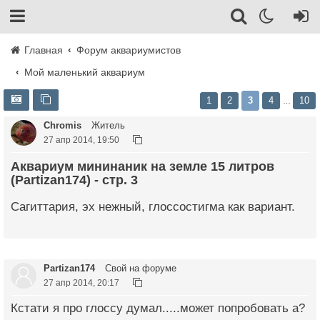
Главная
Форум аквариумистов
Мой маленький аквариум
1
2
3
4
10
…
Chromis
Житель
27 апр 2014, 19:50
Аквариум мининаник на земле 15 литров
(Partizan174) - стр. 3
Сагиттария, эх нежный, глоссостигма как вариант.
Partizan174
Свой на форуме
27 апр 2014, 20:17
Кстати я про глоссу думал.....может попробовать а?