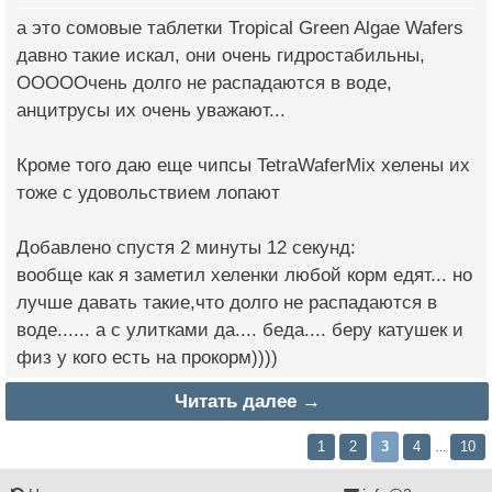
а это сомовые таблетки Tropical Green Algae Wafers
давно такие искал, они очень гидростабильны,
ОООООчень долго не распадаются в воде,
анцитрусы их очень уважают...
Кроме того даю еще чипсы TetraWaferMix хелены их
тоже с удовольствием лопают
Добавлено спустя 2 минуты 12 секунд:
вообще как я заметил хеленки любой корм едят... но
лучше давать такие,что долго не распадаются в
воде...... а с улитками да.... беда.... беру катушек и
физ у кого есть на прокорм))))
Читать далее →
1
2
3
4
10
…