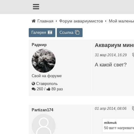
Главная
Форум аквариумистов
Мой малень
Галерея
Ссылка
Аквариум мини
Радмир
31 мар 2014, 16:29
А какой свет?
Свой на форуме
Ставрополь
260
/
89 раз
01 апр 2014, 08:06
Partizan174
mikmuk
50 ватт нагреват