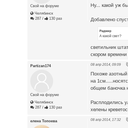
Ну... какой уж 
Свой на форуме
Челябинск
287
/
130 раз
Добавлено спуст
Радмир
А какой свет?
светильник штат
скором времени
08 апр 2014, 09:09
Partizan174
Похоже азотный 
на 1см.....нося
общем баночка на
Свой на форуме
Расплодились ул
Челябинск
287
/
130 раз
хелены креветос
08 апр 2014, 17:32
елена Топоева