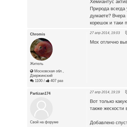
Хемиантус акт
Природа всегда 
думаете? Вчера
корешок и таки пр
27 апр 2014, 19:03
Chromis
Мох отлично выг
Житель
Московская обл.,
Дзержинский
1100
/
407 раз
27 апр 2014, 19:19
Partizan174
Вот только какую
также жескости в
Добавлено спуст
Свой на форуме