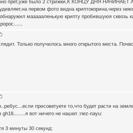
ивно прет,уже было 2 стрижки,К КОНЦУ ДНЯ НАЧИНАЕ
удивляет,на первом фото видна криптокорина,через неко
 обнаружил маааааленькую крипту пробившуюя сквозь ка
орос......
лядит. Только получилось много открытого места. Почв
..ребус...если присоветуете то,что будет расти на земле
 gh18........я вот ничего не нашел :nez-nayu:
я 3 минуты 30 секунд: