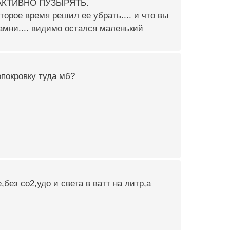
Т АКТИВНО ПУЗЫРЯТЬ.
торое время решил ее убрать.... и что вы
мни.... видимо остался маленький
опокровку туда мб?
,без со2,удо и света в ватт на литр,а