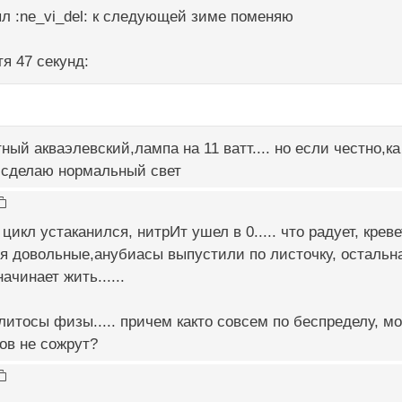
был :ne_vi_del: к следующей зиме поменяю
я 47 секунд:
ный акваэлевский,лампа на 11 ватт.... но если честно,ка
 сделаю нормальный свет
цикл устаканился, нитрИт ушел в 0..... что радует, кре
тся довольные,анубиасы выпустили по листочку, остальна
чинает жить......
итосы физы..... причем както совсем по беспределу, м
ов не сожрут?