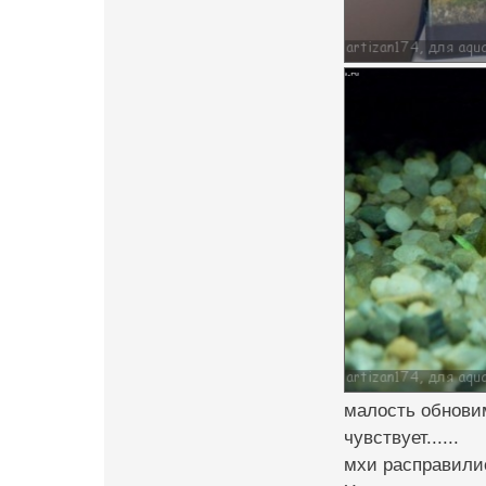
малость обновим
чувствует......
мхи расправилис