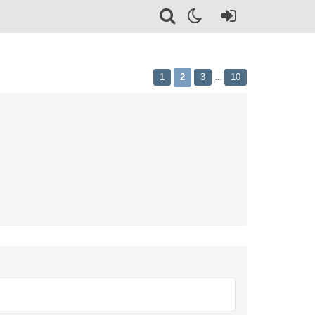
1
2
3
10
…