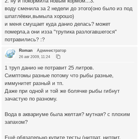
2. ну и покормила новым кормом...3.
воду сменила за 2 недели до этого(оно было из под
шпатлёвки,вымыла хорошо)
и меня смущает куда данио делась? может
померла,а они изза "трупика разлогавшегося"
потравились? :?
Roman
Администратор
26 авг 2009, 11:24
1 труп данио не потравит 25 литров.
Симптомы разные потому что рыбы разные,
иммунитет разный и тп.
Даже при одной и той же болячке рыбы гибнут
зачастую по разному.
Вода в аквариуме была желтая? мутная? с плохим
запахом?
Ещё обязательно купите тесты (нитрат, нитрит,