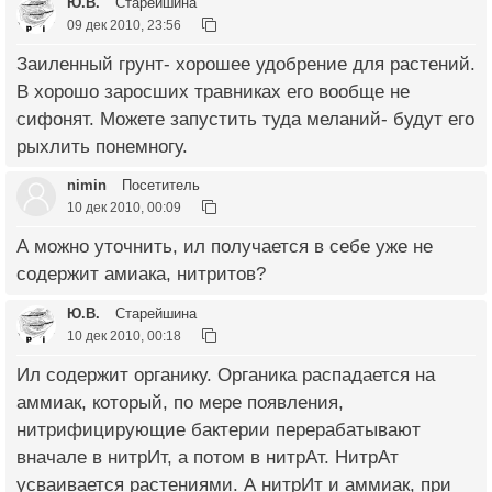
Ю.В.
Старейшина
09 дек 2010, 23:56
Заиленный грунт- хорошее удобрение для растений.
В хорошо заросших травниках его вообще не
сифонят. Можете запустить туда меланий- будут его
рыхлить понемногу.
nimin
Посетитель
10 дек 2010, 00:09
А можно уточнить, ил получается в себе уже не
содержит амиака, нитритов?
Ю.В.
Старейшина
10 дек 2010, 00:18
Ил содержит органику. Органика распадается на
аммиак, который, по мере появления,
нитрифицирующие бактерии перерабатывают
вначале в нитрИт, а потом в нитрАт. НитрАт
усваивается растениями. А нитрИт и аммиак, при