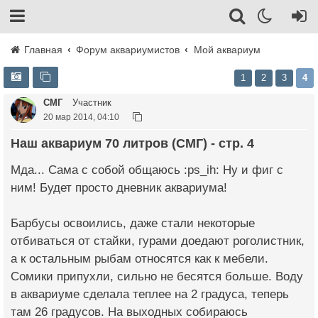
Главная
Форум аквариумистов
Мой аквариум
1
2
3
4
СМГ
Участник
20 мар 2014, 04:10
Наш аквариум 70 литров (СМГ) - стр. 4
Мда... Сама с собой общаюсь :ps_ih: Ну и фиг с
ним! Будет просто дневник аквариума!
Барбусы освоились, даже стали некоторые
отбиваться от стайки, гурами доедают роголистник,
а к остальным рыбам относятся как к мебели.
Сомики припухли, сильно не бесятся больше. Воду
в аквариуме сделала теплее на 2 градуса, теперь
там 26 градусов. На выходных собираюсь