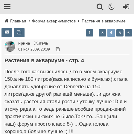
Главная
Форум аквариумистов
Растения в аквариуме
1
3
4
5
6
…
ирина
Житель
01 ноя 2009, 20:39
Растения в аквариуме - стр. 4
После того как выяснилось,что в моём аквариуме
150,а не 180 литров(кака написано в бумагах),стала
добавлять удобрение от Dennerle на 150
литров(даже другой раз ещё меньше)...и должна
сказать растения стали расти чуточку лучше :D я и
этому рада,а то ведь раньше вообще продвижений
практически никаких не было.Так что...Ваш(или
наш) форум просто класс 8-) ...Одна голова
хорошо,а больше лучше ;) !!!