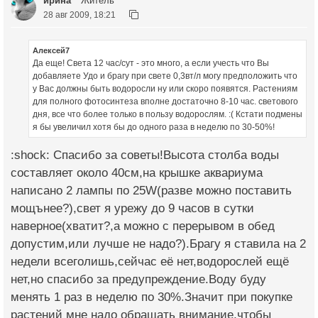
ирина
Житель
28 авг 2009, 18:21
Алексей7
Да еще! Света 12 час/сут - это много, а если учесть что Вы
добавляете Удо и брагу при свете 0,3вт/л могу предположить что
у Вас должны быть водоросли ну или скоро появятся. Растениям
для полного фотосинтеза вполне достаточно 8-10 час. светового
дня, все что более только в пользу водорослям. :( Кстати подмены
я бы увеличил хотя бы до одного раза в неделю по 30-50%!
:shock: Спасибо за советы!Высота столба воды
составляет около 40см,на крышке аквариума
написано 2 лампы по 25W(разве можно поставить
мощънее?),свет я урежу до 9 часов в сутки
наверное(хватит?,а можно с перерывом в обед
допустим,или лучше не надо?).Брагу я ставила на 2
недели всеголишь,сейчас её нет,водорослей ещё
нет,но спасибо за предупреждение.Воду буду
менять 1 раз в неделю по 30%.Значит при покупке
растений мне надо обращать внимание,чтобы