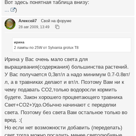
Вот здесь понятная таблица внизу:
...
)
Алексей7
Свой на форуме
28 авг 2009, 13:49
ирина
2 лампы по 25W от Sylvania grolux T8
Ирина у Вас очень мало света для
выращивания(содержания) большинства растений.
У Вас получается 0,3вт/л а надо минимум 0.7-0.8вт/
л, а в травниках делают и вт/л. Поэтому Вам ни к
чему подавать СО2,только водоросли кормить
будете. Закон хорошего процветающего травника
Cвет+СО2+Удо.Обычно начинают с переделки
света. Поэтому без света Вам остальное только во
вред. :(
Но если нет возможности добавить (переделать)
свет тогда можно посадить менее светолюбивые