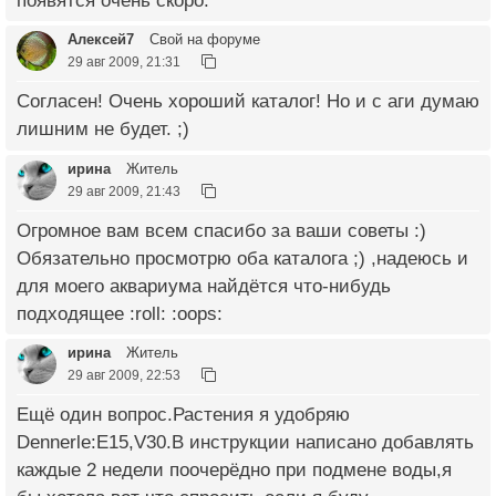
появятся очень скоро.
Алексей7
Свой на форуме
29 авг 2009, 21:31
Согласен! Очень хороший каталог! Но и с аги думаю
лишним не будет. ;)
ирина
Житель
29 авг 2009, 21:43
Огромное вам всем спасибо за ваши советы :)
Обязательно просмотрю оба каталога ;) ,надеюсь и
для моего аквариума найдётся что-нибудь
подходящее :roll: :oops:
ирина
Житель
29 авг 2009, 22:53
Ещё один вопрос.Растения я удобряю
Dennerle:E15,V30.В инструкции написано добавлять
каждые 2 недели поочерёдно при подмене воды,я