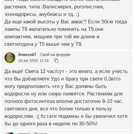
растения, типа :Валиснерия, роголистник,
эхинадорисы, анубиасы и тд. ;)
Да еще какой высоты у Вас аквас? Если 50см тогда
лампы Т8 желательно поменять на Т5,они
компактнее, мощнее при той же длине и
светоотдача у Т5 выше чем у Т8.
Алексей7
Свой на форуме
28 авг 2009, 14:18
Да еще! Света 12 час/сут - это много, а если учесть
что Вы добавляете Удо и брагу при свете 0,3вт/л
могу предположить что у Вас должны быть
водоросли ну или скоро появятся. Растениям для
полного фотосинтеза вполне достаточно 8-10 час.
светового дня, все что более только в пользу
водорослям. :( Кстати подмены я бы увеличил хотя
бы до одного раза в неделю по 30-50%!