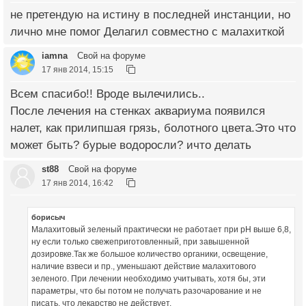
не претендую на истину в последней инстанции, но
лично мне помог Делагил совместно с малахиткой
iamna
Свой на форуме
17 янв 2014, 15:15
Всем спасибо!! Вроде вылечились..
После лечения на стенках аквариума появился
налет, как прилипшая грязь, болотного цвета.Это что
может быть? бурые водоросли? ичто делать
st88
Свой на форуме
17 янв 2014, 16:42
борисыч
Малахитовый зеленый практически не работает при рН выше 6,8,
ну если только свежеприготовленный, при завышенной
дозировке.Так же большое количество органики, освещение,
наличие взвеси и пр., уменьшают действие малахитового
зеленого. При лечении необходимо учитывать, хотя бы, эти
параметры, что бы потом не получать разочарование и не
писать, что лекарство не действует.