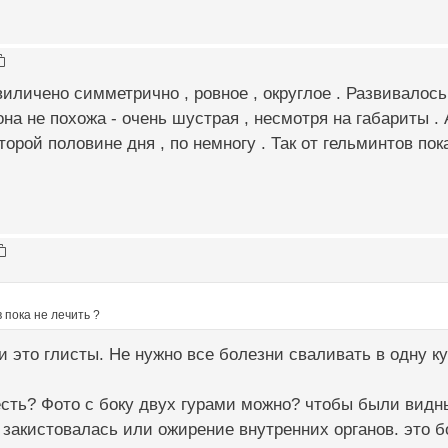
личено симметрично , ровное , округлое . Развивалось 
на не похожа - очень шустрая , несмотря на габариты .
второй половине дня , по немногу . Так от гельминтов пок
 пока не лечить ?
ли это глисты. Не нужно все болезни сваливать в одну ку
есть? Фото с боку двух гурами можно? чтобы были видн
закистовалась или ожирение внутренних органов. это б