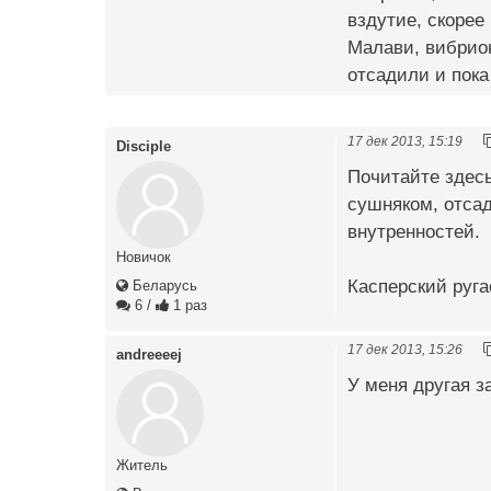
вздутие, скорее
Малави, вибрио
отсадили и пока
17 дек 2013, 15:19
Disciple
Почитайте здесь
сушняком, отсад
внутренностей.
Новичок
Касперский руга
Беларусь
6
/
1 раз
17 дек 2013, 15:26
andreeeej
У меня другая з
Житель