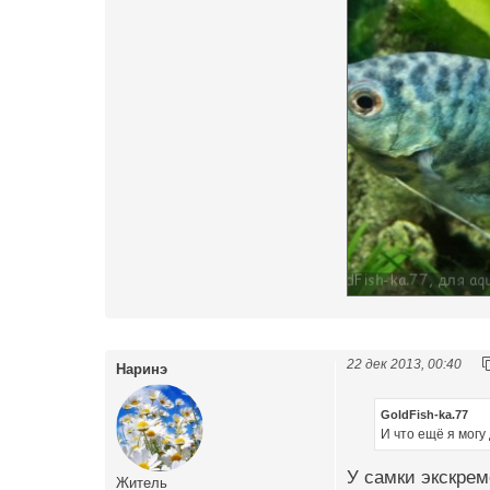
22 дек 2013, 00:40
Наринэ
GoldFish-ka.77
И что ещё я могу
У самки экскре
Житель