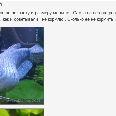
 он по возрасту и размеру меньше . Самка на него не реа
 , как и советывали , не кормлю . Сколько её не кормить