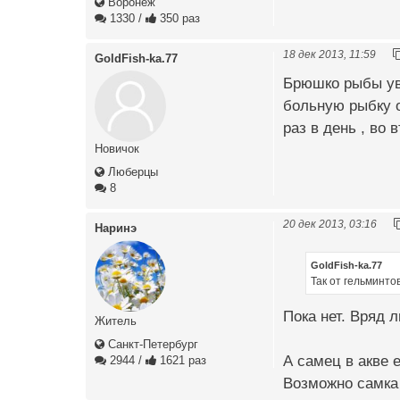
Воронеж
1330
/
350 раз
18 дек 2013, 11:59
GoldFish-ka.77
Брюшко рыбы уви
больную рыбку о
раз в день , во 
Новичок
Люберцы
8
20 дек 2013, 03:16
Наринэ
GoldFish-ka.77
Так от гельминтов
Пока нет. Вряд 
Житель
Санкт-Петербург
А самец в акве 
2944
/
1621 раз
Возможно самка 