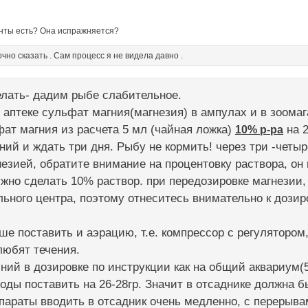
енты есть? Она испражняется?
очно сказать . Сам процесс я не видела давно .
елать- дадим рыбе слабительное.
. аптеке сульфат магния(магнезия) в ампулах и в зоом
ат магния из расчета 5 мл (чайная ложка)
10% р-ра
на 2
ий и ждать три дня. Рыбу не кормить! через три -четыр
незией, обратите внимание на процентовку раствора, он
жно сделать 10% раствор. при передозировке магнезии, 
ьного центра, поэтому отнеситесь внимательно к дозир
ше поставить и аэрацию, т.е. компрессор с регулятором
любят течения.
ий в дозировке по инструкции как на общий аквариум(5
оды поставить на 26-28гр. Значит в отсаднике должна бы
параты вводить в отсадник очень медленно, с перерыва