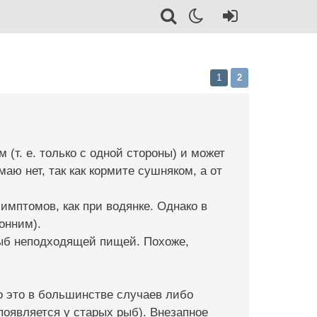
1
2
(т. е. только с одной стороны) и может
аю нет, так как кормите сушняком, а от
имптомов, как при водянке. Однако в
онним).
ыб неподходящей пищей. Похоже,
то это в большинстве случаев либо
появляется у старых рыб). Внезапное