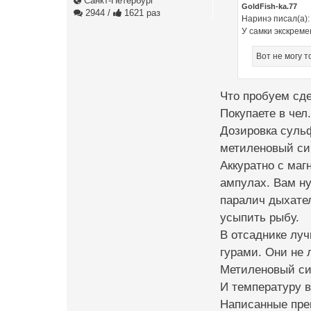
Санкт-Петербург
GoldFish-ka.77
2944
/
1621 раз
Наринэ писал(а):
У самки экскрем
Вот не могу т
Что пробуем сд
Покупаете в чел
Дозировка сульф
метиленовый син
Аккуратно с маг
ампулах. Вам ну
паралич дыхател
усыпить рыбу.
В отсаднике луч
гурами. Они не 
Метиленовый син
И температуру в
Написанные пре