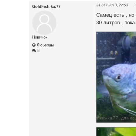
21 дек 2013, 22:53
GoldFish-ka.77
Самец есть , но
30 литров , пока
Новичок
Люберцы
8