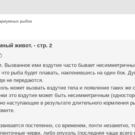
ариумных рыбок
мный живот. - стр. 2
. Вызванное ими вздутие часто бывает несимметричным 
, что рыба будет плавать, наклонившись на один бок. Дум
де не передаются.
оль может вызвать вздутие тела и появление таких же с
нки это вздутие может быть несимметричным (одностор
но наступающее в результате длительного кормления р
рмите.
звивается постепенно, со временем, почти незаметно, 
ленточные черви, либо опухоль (последняя чаще всего 