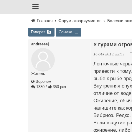
Главная
Форум аквариумистов
Болезни акв
Галерея
Ссылка
У гурами огро
andreeeej
16 дек 2013, 22:53
Ленточные черви
привести к тому
Житель
рыбе к рыбе вро
Воронеж
Внутренняя опух
1330
/
350 раз
отличие от водя
Ожирение, обыч
напишите как ко
Вибриоз. Редко.
Если вздутие ра
ожирение, либо 