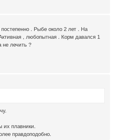
постепенно . Рыбе около 2 лет . На
 Активная , любопытная . Корм давался 1
а не лечить ?
чу.
ы их плавники.
олее правдоподобно.