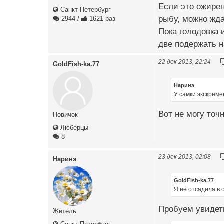
Если это ожирен
Санкт-Петербург
рыбу, можно жда
2944
/
1621 раз
Пока голодовка 
две подержать н
22 дек 2013, 22:24
GoldFish-ka.77
Наринэ
У самки экскрем
Вот не могу точн
Новичок
Люберцы
8
23 дек 2013, 02:08
Наринэ
GoldFish-ka.77
Я её отсадила в 
Пробуем увидеть
Житель