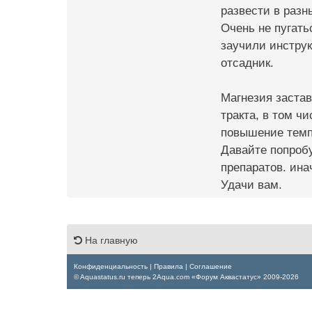
развести в разн
Очень не пугать
заучили инструк
отсадник.
Магнезия застав
тракта, в том ч
повышение темпе
Давайте попробу
препаратов. ина
Удачи вам.
На главную
Конфиденциальность
|
Правила
|
Соглашение
© Aquastatus.ru теперь 2Aqua.com «Форум Аквастатус» 2009-2026