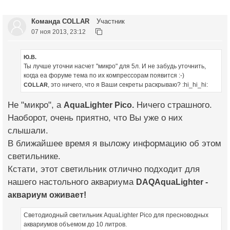
Команда COLLAR
Участник
07 ноя 2013, 23:12
Ю.В.
Ты лучше уточни насчет "микро" для 5л. И не забудь уточнить,
когда еа форуме тема по их компрессорам появится :-)
, это ничего, что я Ваши секреты раскрываю? :hi_hi_hi:
COLLAR
Не "микро", а
AquaLighter Pico.
Ничего страшного.
Наоборот, очень приятно, что Вы уже о них
слышали.
В ближайшее время я выложу информацию об этом
светильнике.
Кстати, этот светильник отлично подходит для
нашего настольного аквариума
DAQAquaLighter -
аквариум оживает!
Светодиодный светильник AquaLighter Pico для пресноводных
аквариумов объемом до 10 литров.