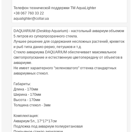
Телефон технической поддержки ТМ AquaLighter
+38 067 760 33 22
aqualighter@collar.ua
DAQUARIUM (Desktop Aquarium) - настольный аквариум объемом
5 литров из суперпрозрачного стекла.
Лучшее решение для содержания несложных растений, креветок
и рыб типа данио-рерио, петушков и т.д.
Стекло аквариума DAQUARIUM обеспечивает максимальное
светопропускание и естественную цветопередачу от объектов в
аквариуме.
Не имеет характерного "зеленоватого" оттенка стандартных
аквариумных стекол.
Габариты:
Длина - 170мм
Ширина - 170мм
Высота - 170мм
Толщина стекол - 3мм
Комплектация:
Аквариум 5л., 17*17*17см
Подложка под аквариум полиуретановая
Покрывное стекло акриловое