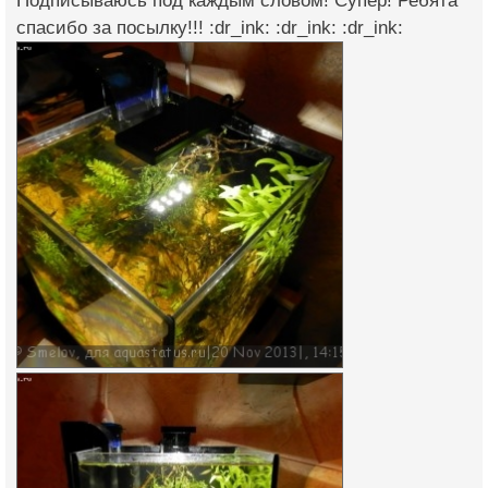
Подписываюсь под каждым словом! Супер! Ребята
спасибо за посылку!!! :dr_ink: :dr_ink: :dr_ink: