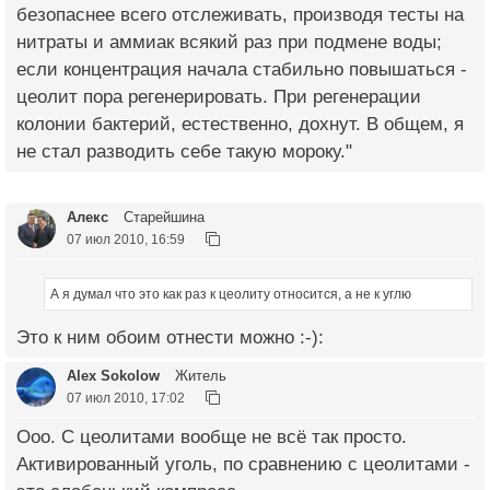
безопаснее всего отслеживать, производя тесты на
нитраты и аммиак всякий раз при подмене воды;
если концентрация начала стабильно повышаться -
цеолит пора регенерировать. При регенерации
колонии бактерий, естественно, дохнут. В общем, я
не стал разводить себе такую мороку."
Алекс
Старейшина
07 июл 2010, 16:59
А я думал что это как раз к цеолиту относится, а не к углю
Это к ним обоим отнести можно :-):
Alex Sokolow
Житель
07 июл 2010, 17:02
Ооо. С цеолитами вообще не всё так просто.
Активированный уголь, по сравнению с цеолитами -