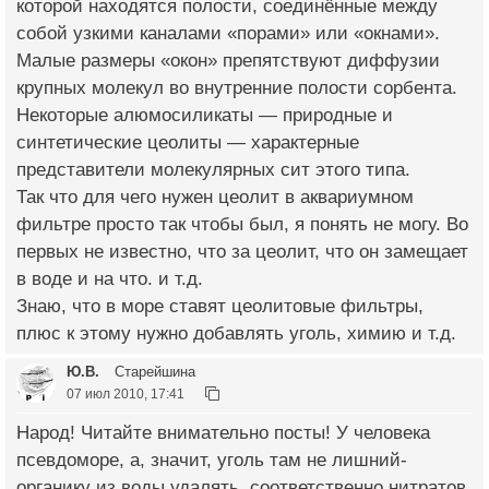
которой находятся полости, соединённые между
собой узкими каналами «порами» или «окнами».
Малые размеры «окон» препятствуют диффузии
крупных молекул во внутренние полости сорбента.
Некоторые алюмосиликаты — природные и
синтетические цеолиты — характерные
представители молекулярных сит этого типа.
Так что для чего нужен цеолит в аквариумном
фильтре просто так чтобы был, я понять не могу. Во
первых не известно, что за цеолит, что он замещает
в воде и на что. и т.д.
Знаю, что в море ставят цеолитовые фильтры,
плюс к этому нужно добавлять уголь, химию и т.д.
Ю.В.
Старейшина
07 июл 2010, 17:41
Народ! Читайте внимательно посты! У человека
псевдоморе, а, значит, уголь там не лишний-
органику из воды удалять, соответственно нитратов