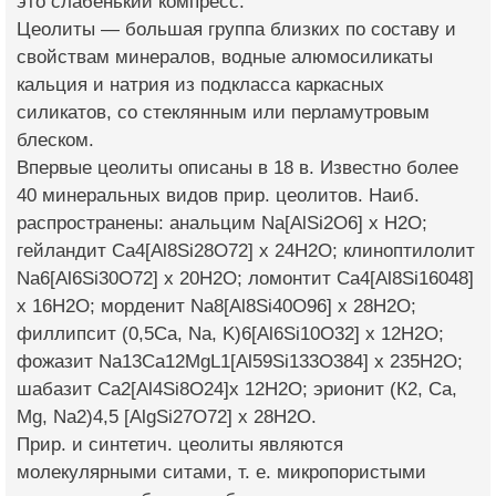
это слабенький компресс.
Цеолиты — большая группа близких по составу и
свойствам минералов, водные алюмосиликаты
кальция и натрия из подкласса каркасных
силикатов, со стеклянным или перламутровым
блеском.
Впервые цеолиты описаны в 18 в. Известно более
40 минеральных видов прир. цеолитов. Наиб.
распространены: анальцим Na[AlSi2О6] х Н2О;
гейландит Ca4[Al8Si28O72] х 24H2O; клиноптилолит
Na6[Al6Si30O72] х 20Н2О; ломонтит Ca4[Al8Si16048]
х 16Н2О; морденит Na8[Al8Si40O96] x 28H2O;
филлипсит (0,5Са, Na, K)6[Al6Si10O32] x 12H2O;
фожазит Na13Ca12MgL1[Al59Si133O384] x 235H2O;
шабазит Ca2[Al4Si8O24]x 12H2O; эрионит (К2, Са,
Mg, Na2)4,5 [AlgSi27O72] x 28Н2О.
Прир. и синтетич. цеолиты являются
молекулярными ситами, т. е. микропористыми