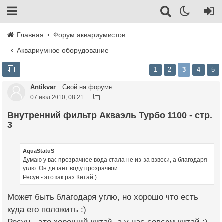
Главная
Форум аквариумистов
Аквариумное оборудование
1
2
3
4
5
Antikvar
Свой на форуме
07 июл 2010, 08:21
Внутренний фильтр Акваэль Турбо 1100 - стр.
3
AquaStatuS
Думаю у вас прозрачнее вода стала не из-за взвеси, а благодаря
углю. Он делает воду прозрачной.
Ресун - это как раз Китай )
Может быть благодаря углю, но хорошо что есть
куда его положить :)
Ресун - это хороший китай, а у нас совсем китай :)