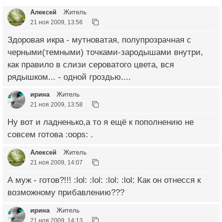
Алексей
Житель
21 ноя 2009, 13:56
Здоровая икра - мутноватая, полупрозрачная с
черными(темными) точками-зародышами внутри,
как правило в слизи сероватого цвета, вся
рядышком... - одной гроздью....
ирина
Житель
21 ноя 2009, 13:58
Ну вот и ладненько,а то я ещё к пополнению не
совсем готова :oops: .
Алексей
Житель
21 ноя 2009, 14:07
А муж - готов?!!! :lol: :lol: :lol: :lol: Как он отнесся к
возможному прибавлению???
ирина
Житель
21 ноя 2009, 14:13