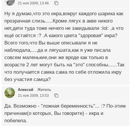
21 ноя 2009, 13:46
Ну я думаю,что это икра,вокруг каждого шарика как
прозрачная слизь.....Кроме лягух в акве никого
нет,дети туда тоже ничего не закидывали :lol: ,а что
ещё остаётся :? .А какого цвета "здоровая" икра?
Всего того,что Вы выше описывали я не
наблюдала,....да и лягушата,как я уже писала
совсем маленькие,они же вроде как только в
возрасте 2 лет могут быть на "это" способны......Так
что получается самка сама по себе отложила икру
без участия самца?
Алексей
Житель
21 ноя 2009, 13:53
Да. Возможно - "ложная беременность"... :? По-этим
причинам(о которых, Вы говорите) - икра и
побелела.