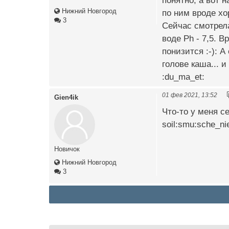
понятно, а вот н
Нижний Новгород
по ним вроде хо
3
Сейчас смотрела
воде Ph - 7,5. 
понизится :-): 
голове каша... 
:du_ma_et:
01 фев 2021, 13:52
Gien4ik
Что-то у меня се
soil:smu:sche_ni
Новичок
Нижний Новгород
3