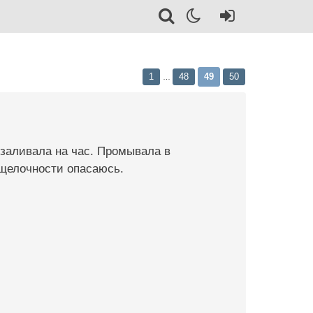
1
48
49
50
…
, заливала на час. Промывала в
 щелочности опасаюсь.