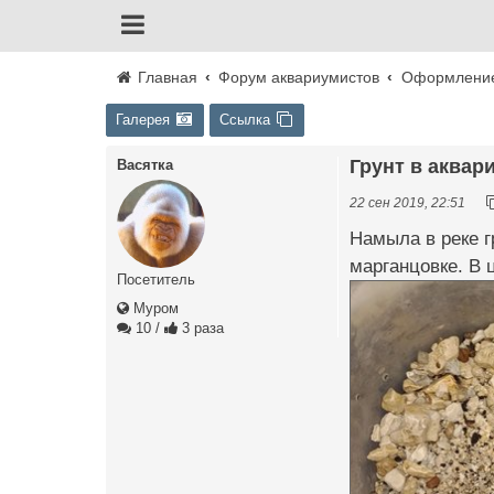
Главная
Форум аквариумистов
Оформление
Галерея
Ссылка
Грунт в аквари
Васятка
22 сен 2019, 22:51
Намыла в реке г
марганцовке. В 
Посетитель
Муром
10
/
3 раза