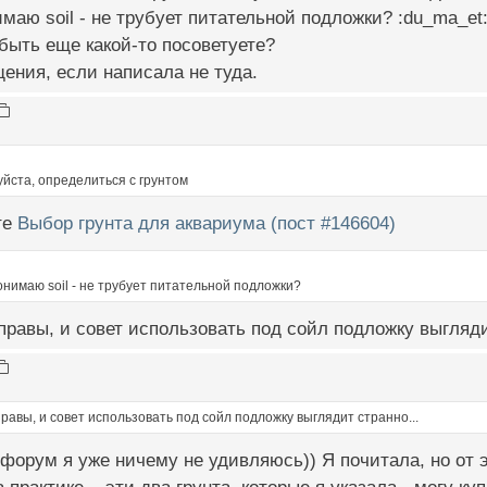
имаю soil - не трубует питательной подложки? :du_ma_et
быть еще какой-то посоветуете?
ения, если написала не туда.
йста, определиться с грунтом
те
Выбор грунта для аквариума (пост #146604)
онимаю soil - не трубует питательной подложки?
равы, и совет использовать под сойл подложку выгляди
авы, и совет использовать под сойл подложку выглядит странно...
форум я уже ничему не удивляюсь)) Я почитала, но от эт