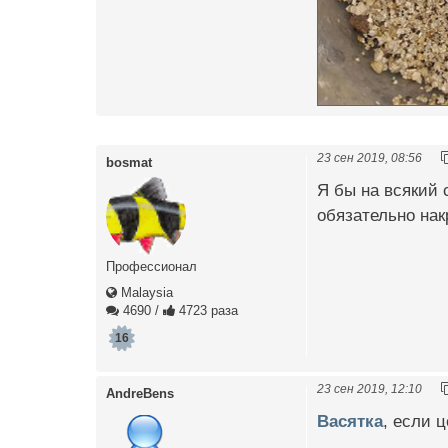
23 сен 2019, 08:56
bosmat
Я бы на всякий 
обязательно нак
Профессионал
Malaysia
4690
/
4723 раза
16
23 сен 2019, 12:10
AndreBens
Васятка
, если 