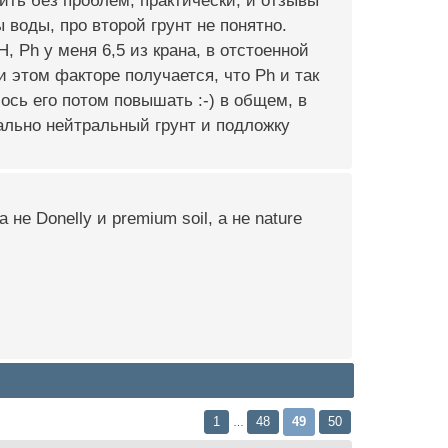
упить без проблем, практически, и отзывы
воды, про второй грунт не понятно.
, Ph у меня 6,5 из крана, в отстоенной
и этом факторе получается, что Ph и так
лось его потом повышать :-) в общем, в
мально нейтральный грунт и подложку
 не Donelly и premium soil, а не nature
1
48
49
50
…