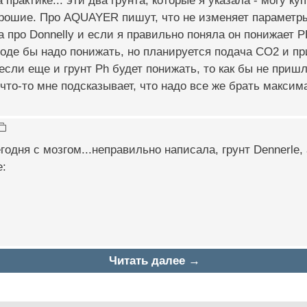
а практике... эти два грунта, которые я указала - могу к
рошие. Про AQUAYER пишут, что не изменяет параметры 
 про Donnelly и если я правильно поняла он понижает PH
Вроде бы надо понижать, но планируется подача CO2 и пр
А если еще и грунт Ph будет понижать, то как бы не приш
и что-то мне подсказывает, что надо все же брать макси
годня с мозгом...неправильно написала, грунт Dennerle, а
e:
Читать далее →