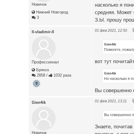
насколько я пон
Новичок
средняя. Может 
Нижний Новгород
3
З.Ы. прошу прощ
01 фев 2021, 12:50
ll-vladimir-ll
Gien4ik
Помогите, пожалу
вот тут почитай
Профессионал
Брянск
Gien4ik
2858
/
1032 раза
Но насколько я п
9
Вы совершенно п
01 фев 2021, 13:11
Gien4ik
Вы совершенно пр
Знаете, почитав 
Новичок