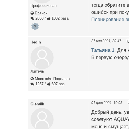
тогда обратите 
Профессионал
ошибок при поку
Брянск
2858
/
1032 раза
Планирование ак
9
27 янв 2021, 20:47
Hedin
Татьяна 1
, Для 
В первую очеред
Житель
Моск.обл. Подольск
1257
/
607 раз
01 фев 2021, 10:05
Gien4ik
Добрый день, ув
советуют AQUAY
меня и смущает,