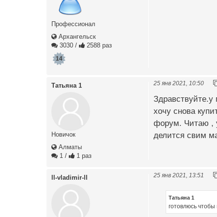
Профессионал
Архангельск
3030
/
2588 раз
14
25 янв 2021, 10:50
Татьяна 1
Здравствуйте.у 
хочу снова купи
форум. Читаю , 
делится свим м
Новичок
Алматы
1
/
1 раз
25 янв 2021, 13:51
ll-vladimir-ll
Татьяна 1
готовлюсь чтобы 