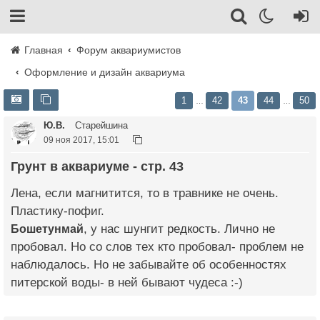
Главная
Форум аквариумистов
Оформление и дизайн аквариума
1
42
43
44
50
…
…
Ю.В.
Старейшина
09 ноя 2017, 15:01
Грунт в аквариуме - стр. 43
Лена, если магнитится, то в травнике не очень.
Пластику-пофиг.
Бошетунмай
, у нас шунгит редкость. Лично не
пробовал. Но со слов тех кто пробовал- проблем не
наблюдалось. Но не забывайте об особенностях
питерской воды- в ней бывают чудеса :-)