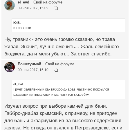
el_evd
Свой на форуме
09 ноя 2017, 15:09
Ю.В.
в травнике
Ну, травник - это очень громко сказано, но трава
живая. Значит, лучше сменить... Жаль семейного
бюджета, да и меня убьют... За ответ спасибо.
Бошетунмай
Свой на форуме
09 ноя 2017, 15:10
el_evd
Грунт, заявленный как габбро-диабаз, частично покрылся
ржавыми пятнышками и магнитится к скребку.
Изучал вопрос при выборе камней для бани.
Габбро-диабаз крымский, к примеру, не пригоден
для бань и аквариумов из-за высокого содержания
железа. Но откуда он взялся в Петрозаводске, если