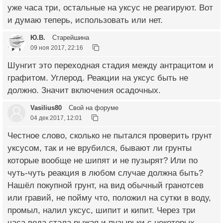
уже часа три, остальные на уксус не реагируют. Вот
и думаю теперь, использовать или нет.
Ю.В.
Старейшина
09 ноя 2017, 22:16
Шунгит это переходная стадия между антрацитом и
графитом. Углерод. Реакции на уксус быть не
должно. Значит включения осадочных.
Vasilius80
Свой на форуме
04 дек 2017, 12:01
Честное слово, сколько не пытался проверить грунт
уксусом, так и не врубился, бывают ли грунты
которые вообще не шипят и не пузырят? Или по
чуть-чуть реакция в любом случае должна быть?
Нашёл покупной грунт, на вид обычный гранотсев
или гравий, не пойму что, положил на сутки в воду,
промыл, налил уксус, шипит и кипит. Через три
часа вода стала рыжая и пузырьки с некоторых