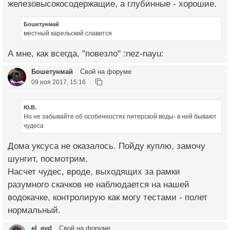
железовысокосодержащие, а глубинные - хорошие.
Бошетунмай
местный карельский славится
А мне, как всегда, "повезло" :nez-nayu:
Бошетунмай
Свой на форуме
09 ноя 2017, 15:16
Ю.В.
Но не забывайте об особенностях питерской воды- в ней бывают
чудеса
Дома уксуса не оказалось. Пойду куплю, замочу
шунгит, посмотрим.
Насчет чудес, вроде, выходящих за рамки
разумного скачков не наблюдается на нашей
водокачке, контролирую как могу тестами - полет
нормальный.
el_evd
Свой на форуме