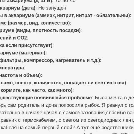
ты аквариума (Д*Ш*В)
: 70*40*40
квариум (дата)
: Не запущен
в аквариуме (аммиак, нитрит, нитрат - обязательны)
:
е (размер, вид, количество)
:
риуме (виды, плотность посадки)
:
ений и CO2
:
ка если присутствует)
:
вариуме (материал)
:
ильтры, компрессор, нагреватель и т.д.)
:
мпература
:
частота и объем)
:
ламп, спектр, количество, попадает ли свет из окна)
:
кормите, как часто, как много)
:
едшествующие появившейся проблеме
: Была мечта в д
рь сам родитель и доча попросила рыбок. Я рванул с го
вательно в начале начал с самообразования,спасибо ва
равник с термокабелем, с светом из светодиодных лент,
 кабеля на самый первый слой? А тут ещё родственники 