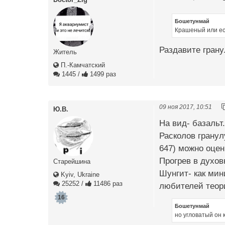
Бошетунмай
Крашеный или ес
Раздавите гран
Житель
П.-Камчатский
1445
/
1499 раз
09 ноя 2017, 10:51
Ю.В.
На вид- базальт
Расколов гранул
647) можно оцен
Прогрев в духов
Старейшина
Шунгит- как мин
Kyiv, Ukraine
25252
/
11486 раз
любителей теори
16
Бошетунмай
но угловатый он 