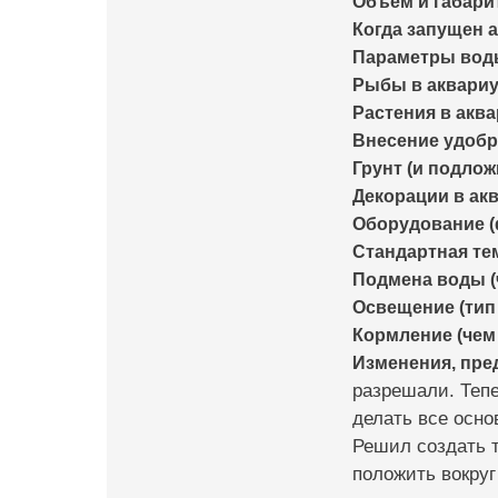
Объем и габари
Когда запущен а
Параметры воды 
Рыбы в аквариум
Растения в аква
Внесение удобр
Грунт (и подлож
Декорации в ак
Оборудование (ф
Стандартная те
Подмена воды (
Освещение (тип 
Кормление (чем 
Изменения, пр
разрешали. Тепе
делать все осно
Решил создать т
положить вокруг