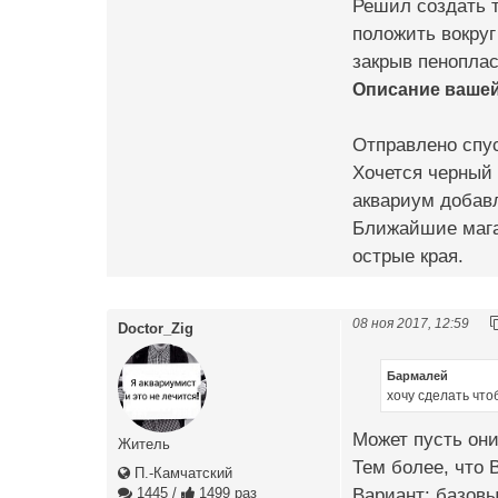
Решил создать т
положить вокруг
закрыв пеноплас
Описание ваше
Отправлено спус
Хочется черный
аквариум добавл
Ближайшие магаз
острые края.
08 ноя 2017, 12:59
Doctor_Zig
Бармалей
хочу сделать что
Может пусть они
Житель
Тем более, что В
П.-Камчатский
Вариант: базовы
1445
/
1499 раз