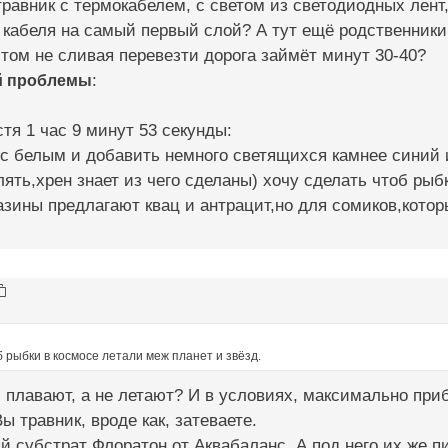
равник с термокабелем, с светом из светодиодных лент,
 кабеля на самый первый слой? А тут ещё родственники 
том не сливая перевезти дорога займёт минут 30-40?
й проблемы
:
тя 1 час 9 минут 53 секунды:
 с белым и добавить немного светящихся камнее синий 
ять,хрен знает из чего сделаны) хочу сделать чтоб рыб
ины предлагают квац и антрацит,но для сомиков,котор
б рыбки в космосе летали меж планет и звёзд.
 плавают, а не летают? И в условиях, максимально при
ы травник, вроде как, затеваете.
й субстрат Флоратон от Аквабаланс. А под него их же п