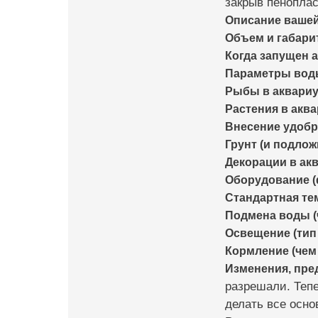
закрыв пеноплас
Описание ваше
Объем и габари
Когда запущен а
Параметры воды 
Рыбы в аквариум
Растения в аква
Внесение удобр
Грунт (и подлож
Декорации в ак
Оборудование (ф
Стандартная те
Подмена воды (
Освещение (тип 
Кормление (чем 
Изменения, пр
разрешали. Тепе
делать все осно