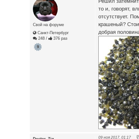
Решил затемнить
то и, говорят, в
отсутствует. По
крашеный? Стои
Свой на форуме
добрая половина
Санкт-Петербург
248
/
376 раз
9
09 ноя 2017, 01:17
Doctor_Zig