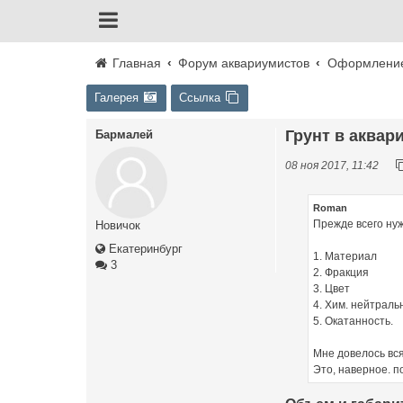
Главная
Форум аквариумистов
Оформление
Галерея
Ссылка
Грунт в аквари
Бармалей
08 ноя 2017, 11:42
Roman
Прежде всего нуж
Новичок
Екатеринбург
1. Материал
3
2. Фракция
3. Цвет
4. Хим. нейтраль
5. Окатанность.
Мне довелось вся
Это, наверное. п