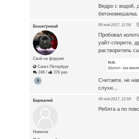
Ведро с водой,
бетономешалка.
09 ноя 2017, 12:58
Бошетунмай
Пробовал колоть
уайт-спирите, д
растворитель са
Свой на форуме
Ю.В.
Санкт-Петербург
Шунгит- как мини
248
/
376 раз
Считаете, не на
9
слухи...
09 ноя 2017, 12:59
Бармалей
Ребята а по пов
Новичок