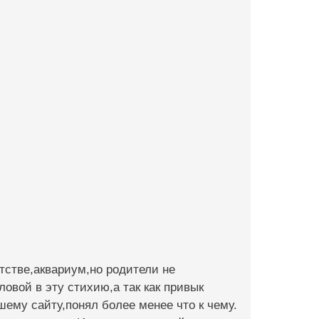
етстве,аквариум,но родители не
ловой в эту стихию,а так как привык
шему сайту,понял более менее что к чему.