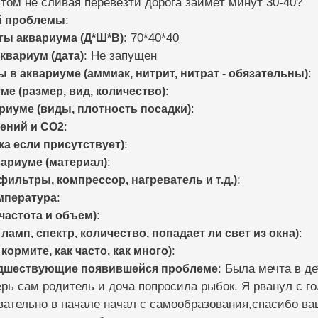
том не сливая перевезти дорога займёт минут 30-40?
й проблемы
:
ты аквариума (Д*Ш*В)
: 70*40*40
квариум (дата)
: Не запущен
в аквариуме (аммиак, нитрит, нитрат - обязательны)
:
е (размер, вид, количество)
:
риуме (виды, плотность посадки)
:
ений и CO2
:
ка если присутствует)
:
вариуме (материал)
:
ильтры, компрессор, нагреватель и т.д.)
:
мпература
:
частота и объем)
:
ламп, спектр, количество, попадает ли свет из окна)
:
кормите, как часто, как много)
:
едшествующие появившейся проблеме
: Была мечта в д
рь сам родитель и доча попросила рыбок. Я рванул с го
вательно в начале начал с самообразования,спасибо ва