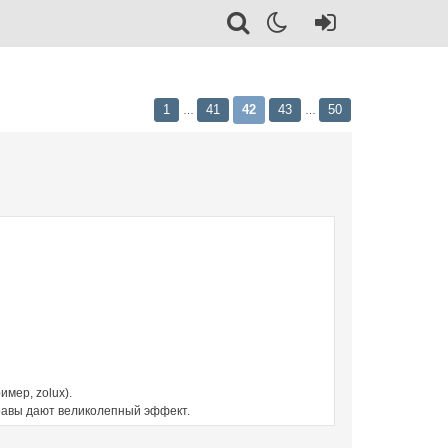
1
41
42
43
50
…
…
мер, zolux).
 травы дают великолепный эффект.