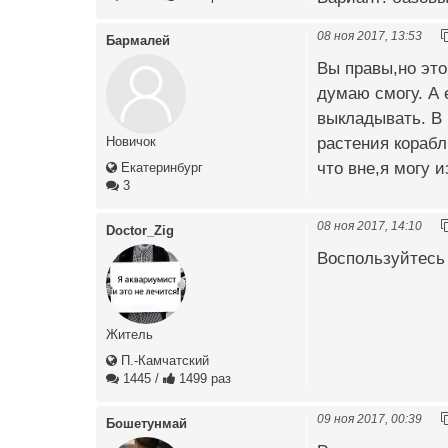
08 ноя 2017, 13:53
Бармалей
Вы правы,но это
думаю смогу. А 
выкладывать. В 
растения корабл
Новичок
что вне,я могу и
Екатеринбург
3
08 ноя 2017, 14:10
Doctor_Zig
Воспользуйтесь 
Житель
П.-Камчатский
1445
/
1499 раз
09 ноя 2017, 00:39
Бошетунмай