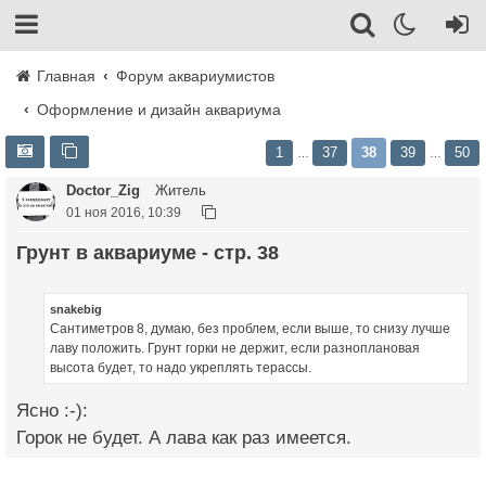
Главная
Форум аквариумистов
Оформление и дизайн аквариума
1
37
38
39
50
…
…
Doctor_Zig
Житель
01 ноя 2016, 10:39
Грунт в аквариуме - стр. 38
snakebig
Сантиметров 8, думаю, без проблем, если выше, то снизу лучше
лаву положить. Грунт горки не держит, если разноплановая
высота будет, то надо укреплять терассы.
Ясно :-):
Горок не будет. А лава как раз имеется.