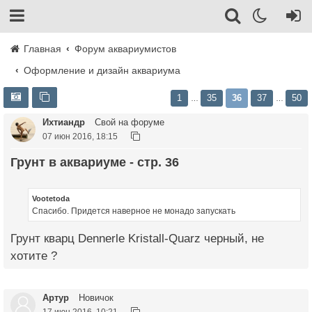
Главная
Форум аквариумистов
Оформление и дизайн аквариума
1
35
36
37
50
…
…
Ихтиандр
Свой на форуме
07 июн 2016, 18:15
Грунт в аквариуме - стр. 36
Vootetoda
Спасибо. Придется наверное не монадо запускать
Грунт кварц Dennerle Kristall-Quarz черный, не
хотите ?
Артур
Новичок
17 июн 2016, 10:21