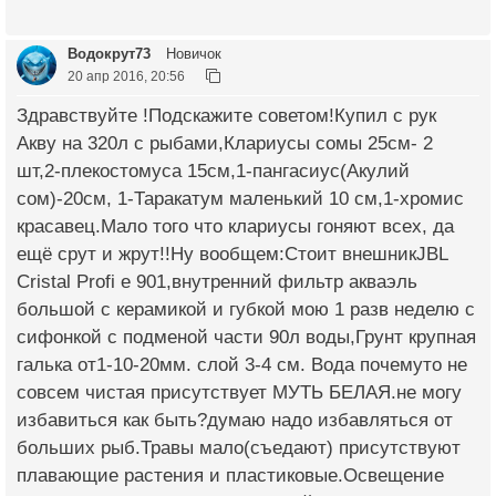
Водокрут73
Новичок
20 апр 2016, 20:56
Здравствуйте !Подскажите советом!Купил с рук
Акву на 320л с рыбами,Клариусы сомы 25см- 2
шт,2-плекостомуса 15см,1-пангасиус(Акулий
сом)-20см, 1-Таракатум маленький 10 см,1-хромис
красавец.Мало того что клариусы гоняют всех, да
ещё срут и жрут!!Ну вообщем:Стоит внешникJBL
Cristal Profi e 901,внутренний фильтр акваэль
большой с керамикой и губкой мою 1 разв неделю с
сифонкой с подменой части 90л воды,Грунт крупная
галька от1-10-20мм. слой 3-4 см. Вода почемуто не
совсем чистая присутствует МУТЬ БЕЛАЯ.не могу
избавиться как быть?думаю надо избавляться от
больших рыб.Травы мало(съедают) присутствуют
плавающие растения и пластиковые.Освещение