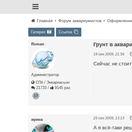
Главная
Форум аквариумистов
Оформление
Галерея
Ссылка
Грунт в аквари
Roman
19 сен 2009, 21:56
Сейчас не стоит
Администратор
СПб / Энкарнасьон
21733
/
9145 раз
17
25 сен 2009, 13:13
ирина
А я всё-таки ре