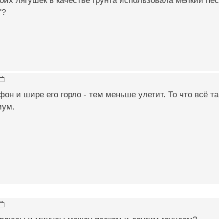
оих лягушек в качестве грунта использовала мелкий пес
"?
он и шире его горло - тем меньше улетит. То что всё та
иум.