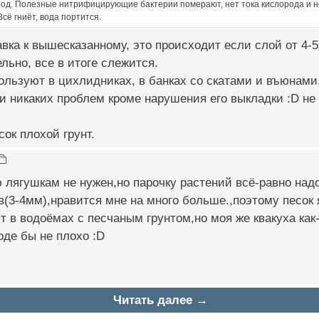
род. Полезные нитрифицирующие бактерии померают, нет тока кислорода и н
Всё гниёт, вода портится.
ка к вышесказанному, это происходит если слой от 4-5
ельно, все в итоге слежится.
ользуют в цихлидниках, в банках со скатами и въюнами,
и никаких проблем кроме нарушения его выкладки :D не 
сок плохой грунт.
 лягушкам не нужен,но парочку растений всё-равно надо
(3-4мм),нравится мне на много больше.,поэтому песок 
т в водоёмах с песчаным грунтом,но моя же квакуха как-
де бы не плохо :D
Читать далее →