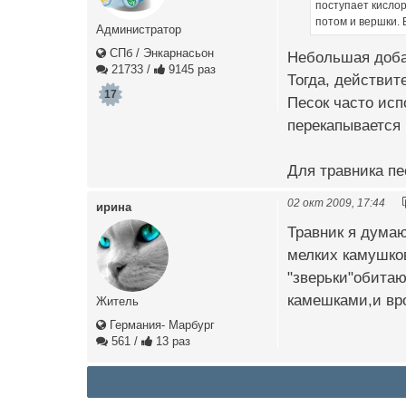
поступает кисло
потом и вершки. 
Администратор
СПб / Энкарнасьон
Небольшая добав
21733
/
9145 раз
Тогда, действит
17
Песок часто исп
перекапывается 
Для травника пе
02 окт 2009, 17:44
ирина
Травник я думаю
мелких камушков
"зверьки"обитаю
камешками,и вро
Житель
Германия- Марбург
561
/
13 раз