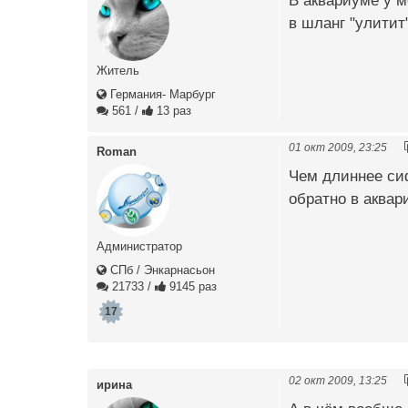
В аквариуме у м
в шланг "улитит
Житель
Германия- Марбург
561
/
13 раз
01 окт 2009, 23:25
Roman
Чем длиннее сиф
обратно в аквар
Администратор
СПб / Энкарнасьон
21733
/
9145 раз
17
02 окт 2009, 13:25
ирина