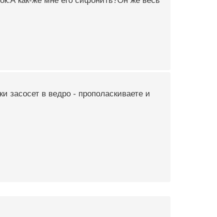
ок.А как-же мне его сифонить?Он же весь
ки засосет в ведро - прополаскиваете и