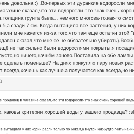
чень довольна :) .Во-первых эти дуранкие водоросли м
магазине сказал,что эти водоросли-это знак очень хоро
 ),толщина грунта была... немного многова-то,как-то см
 5,а сзади 7 см. Когда вытащила все растения, у них ко
инали мне кажется из-за того,что там ещё остатки этой 
давец сказал,что мне её не обязательно убирать).Вооб
ещё не так сильно были водорослями покрыты,я посади
пусто,но ничего,начнём заново.Поставила на обе лампы
е сделать поменьше? На днях прикуплю пару новых рас
т всегда,хочешь как лучше,а получается как всегда,но нич
 продавец в магазине сказал,что эти водоросли-это знак очень хорошей воды
, каковы критерии хорошей воды у вашего продавца? :s
се вытащила у них корни расли только по бокам,а внутри как-будто гнить начи