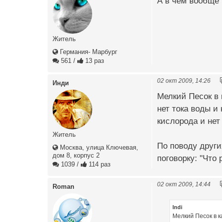
А в чём вообще
Житель
Германия- Марбург
561
/
13 раз
02 окт 2009, 14:26
Инди
Мелкий Песок в 
нет тока воды и
кислорода и нет
Житель
По поводу други
Москва, улица Ключевая,
дом 8, корпус 2
поговорку: "Что
1039
/
114 раз
02 окт 2009, 14:44
Roman
Indi
Мелкий Песок в к