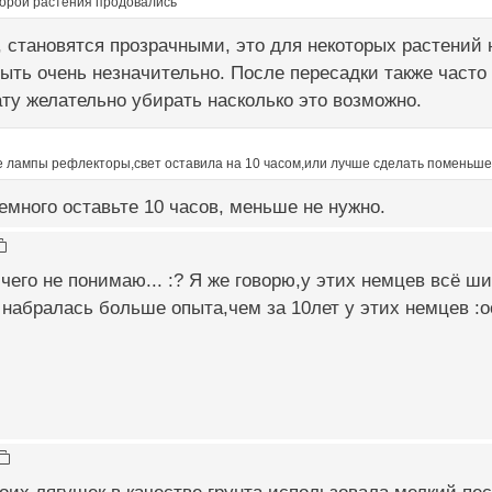
торой растения продовались
 становятся прозрачными, это для некоторых растений
ыть очень незначительно. После пересадки также часто
у желательно убирать насколько это возможно.
е лампы рефлекторы,свет оставила на 10 часом,или лучше сделать поменьш
емного оставьте 10 часов, меньше не нужно.
ичего не понимаю... :? Я же говорю,у этих немцев всё ш
набралась больше опыта,чем за 10лет у этих немцев :o