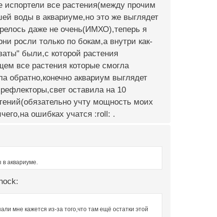
не испортели все растения(между прочим
шей воды в аквариуме,но это же выглядет
отрелось даже не очень(ИМХО),теперь я
рни росли только по бокам,а внутри как-
"ваты" были,с которой растения
щем все растения которые смогла
ла обратно,конечно аквариум выглядет
 рефлекторы,свет оставила на 10
тений(обязательно учту мощность моих
его,на ошибках учатся :roll: .
 в аквариуме.
hock:
нали мне кажется из-за того,что там ещё остатки этой