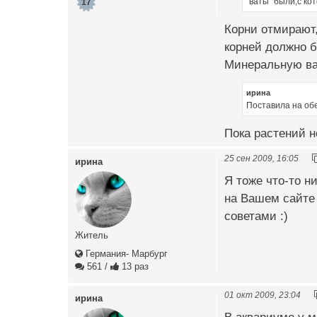
"ваты" были,с ко
17
Корни отмирают,
корней должно б
Минеральную ват
ирина
Поставила на об
Пока растений н
25 сен 2009, 16:05
ирина
Я тоже что-то н
на Вашем сайте 
советами :)
Житель
Германия- Марбург
561
/
13 раз
01 окт 2009, 23:04
ирина