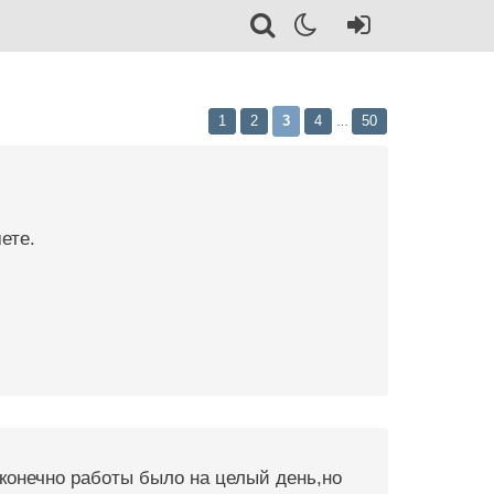
1
2
3
4
50
…
ете.
,конечно работы было на целый день,но