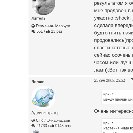
результатом я о
мне продавец в 
ужастно :shock:
Житель
сделала впереди
Германия- Марбург
561
/
13 раз
будто гнить нач
продовались(про
спасти,которые 
сейчас ооочень 
часом,или лучш
ламп).Вот так во
25 сен 2009, 13:31
Roman
ирина
между прочим мне
Очень интересно
Администратор
СПб / Энкарнасьон
ирина
21733
/
9145 раз
Растения когда в