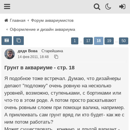
Главная
Форум аквариумистов
Оформление и дизайн аквариума
1
17
18
19
50
…
…
дядя Вова
Старейшина
14 фев 2011, 18:48
Грунт в аквариуме - стр. 18
Я подобное тоже встречал. Думаю, что дизайнеры
делают "подложку" очень ровную на несколько
уровней, возможно, ступеньками, с бортиками или
что-то в этом роде. А потом просто раскатывают
очень ровным слоем при помощи валика, например.
А приклеивать сам грунт вряд ли кто будет- как же с
ним потом работать?
Может существовать , конечно, и другой вариант -