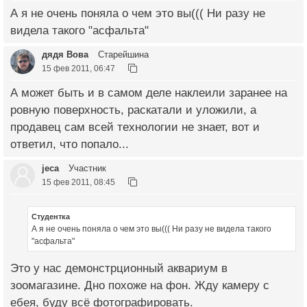
А я не очень поняла о чем это вы((( Ни разу не
видела такого "асфальта"
дядя Вова
Старейшина
15 фев 2011, 06:47
А может быть и в самом деле наклеили заранее на
ровную поверхность, раскатали и уложили, а
продавец сам всей технологии не знает, вот и
ответил, что попало...
jeca
Участник
15 фев 2011, 08:45
Студентка
А я не очень поняла о чем это вы((( Ни разу не видела такого
"асфальта"
Это у нас демонстрционный аквариум в
зоомагазине. Дно похоже на фон. Жду камеру с
ебея, буду всё фотографировать.