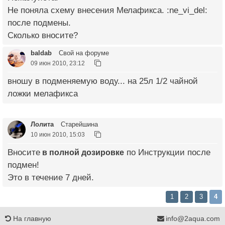
Не поняла схему внесения Мелафикса. :ne_vi_del:
после подмены.
Сколько вносите?
baldab
Свой на форуме
09 июн 2010, 23:12
вношу в подменяемую воду... на 25л 1/2 чайной
ложки мелафикса
Лолита
Старейшина
10 июн 2010, 15:03
Вносите
в полной дозировке
по Инструкции после
подмен!
Это в течение 7 дней.
1
2
3
4
На главную
info@2aqua.com