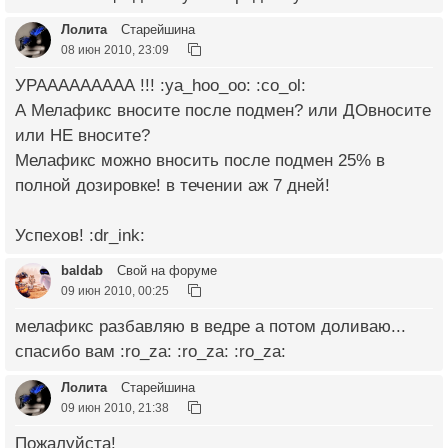
Лолита
Старейшина
08 июн 2010, 23:09
УРААААААААА !!! :ya_hoo_oo: :co_ol:
А Мелафикс вносите после подмен? или ДОвносите
или НЕ вносите?
Мелафикс можно вносить после подмен 25% в
полной дозировке! в течении аж 7 дней!
Успехов! :dr_ink:
baldab
Свой на форуме
09 июн 2010, 00:25
мелафикс разбавляю в ведре а потом доливаю...
спасибо вам :ro_za: :ro_za: :ro_za:
Лолита
Старейшина
09 июн 2010, 21:38
Пожалуйста!