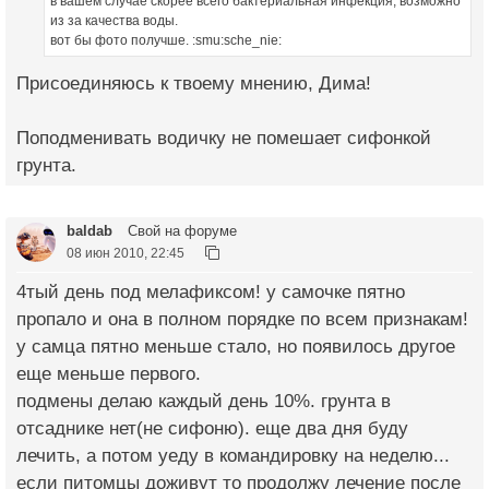
в вашем случае скорее всего бактериальная инфекция, возможно
из за качества воды.
вот бы фото получше. :smu:sche_nie:
Присоединяюсь к твоему мнению, Дима!
Поподменивать водичку не помешает сифонкой
грунта.
baldab
Свой на форуме
08 июн 2010, 22:45
4тый день под мелафиксом! у самочке пятно
пропало и она в полном порядке по всем признакам!
у самца пятно меньше стало, но появилось другое
еще меньше первого.
подмены делаю каждый день 10%. грунта в
отсаднике нет(не сифоню). еще два дня буду
лечить, а потом уеду в командировку на неделю...
если питомцы доживут то продолжу лечение после