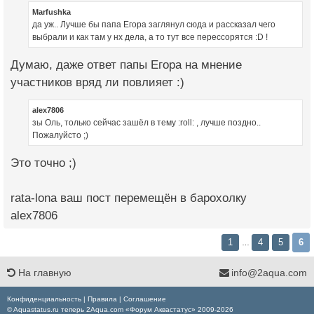
Marfushka
да уж.. Лучше бы папа Егора заглянул сюда и рассказал чего
выбрали и как там у нх дела, а то тут все перессорятся :D !
Думаю, даже ответ папы Егора на мнение
участников вряд ли повлияет :)
alex7806
зы Оль, только сейчас зашёл в тему :roll: , лучше поздно..
Пожалуйсто ;)
Это точно ;)
rata-lona ваш пост перемещён в барохолку
alex7806
1
4
5
6
…
На главную
info@2aqua.com
Конфиденциальность
|
Правила
|
Соглашение
© Aquastatus.ru теперь 2Aqua.com «Форум Аквастатус» 2009-2026