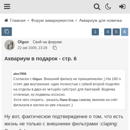
Главная
Форум аквариумистов
Аквариум для новичка
1
4
5
6
…
Olgun
Свой на форуме
22 авг 2009, 23:28
Аквариум в подарок - стр. 6
alex7806
Согласен с
. Внешний фильтр не принципиален ;) На 180 л.
Olgun
стоят два внутренних: один полностью с губкой второй поделён
на отделы в двух из четырёх субстрат для бактерий. Водичка
отличная, ну подмены ессесно.
Хотя чего спорить - решать
самому, мнения на счёт
Папе Егора
фильтров и грелок он уже слышал ;)
Ну вот, фактическое подтверждение о том, что есть
жизнь не только с внешними фильтрами :claping: