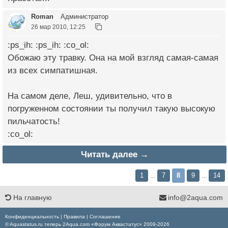
Roman
Администратор
26 мар 2010, 12:25
:ps_ih: :ps_ih: :co_ol:
Обожаю эту травку. Она на мой взгляд самая-самая
из всех симпатишная.
На самом деле, Леш, удивительно, что в
погруженном состоянии ты получил такую высокую
пильчатость!
:co_ol:
Читать далее →
1
7
8
9
14
…
…
На главную
info@2aqua.com
Конфиденциальность
|
Правила
|
Соглашение
© Aquastatus.ru теперь 2Aqua.com «Форум Аквастатус» 2009-2026