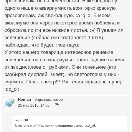
прозерпинака была зелененькая. Я же недавно у
одного нашего аквариумиста взял ярко красную
прозерпинаку, аж свекольную. :a_g_a: В моем
аквариуме она через некоторое время поблекла и
сбросила почти все нижние листья. :-( Я увеличил
освещение (сейчас оно составляет 1 вт/л),
наблюдаю, что будет. :nez-nayu:
У этого нашего товарища интересное решение
освещения: он на аквариумы ставит задние панели
от ж/к дисплеев с трубками. Они тоненькие (кто
разбирал дисплей, знает), но светоотдача у них -
очуметь! Плюс спектр!!! Растения окрашены супер!
:co_ol:
Roman
Администратор
25 мар 2010, 14:50
neonm10
Плюс спектр!!! Растения окрашены супер! :co_ol: