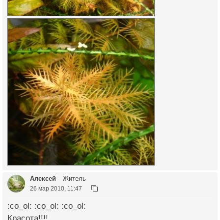
Алексей
Житель
26 мар 2010, 11:47
:co_ol: :co_ol: :co_ol:
Красота!!!!