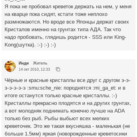
Я пока не пробовал креветок держать на нем, у меня
на кварце пока сидят, кстати тоже неплохо
размножаются. Но вроде все Японцы держат своих
Кристалов именно на грунтах типа АДА. Так что
надо пробовать, глядишь родится - SSS или King-
Kong(шутка). :-) :-) :-)
Инди
Житель
14 окт 2010, 12:33
Чёрные и красные кристаллы все друг с другом э-э-
э-э-э-э-э :smu:sche_nie: породнятся :mi_ga_et: и в
итоге останутся только красные кристаллы. :-)
Кристаллы прекрасно плодятся и на других грунтах,
а вот молодняк поднимать конечно лучше на ADA
только без рыб. Рыбы выбьют всех мелких
креветочек. Это же такая вкусняшка - маленькая (не
больше 1.5мм) яркая (новорожденные креветосики