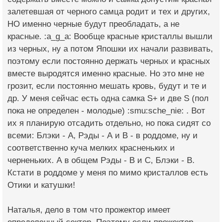
залетевшая от черного самца родит и тех и других,
НО именно черные будут преобладать, а не
красные. :a_g_a: Вообще красные кристаллы вышли
из черных, ну а потом Япошки их начали развивать,
поэтому если постоянно держать черных и красных
вместе выродятся именно красные. Но это мне не
грозит, если постоянно мешать кровь, будут и те и
др. У меня сейчас есть одна самка S+ и две S (пол
пока не определен - молодые) :smu:sche_nie: . Вот
их я планирую отсадить отдельно, но пока сидят со
всеми: Блэки - А, Рэды - А и В - в роддоме, ну и
соответственно куча мелких красненьких и
черненьких. А в общем Рэды - В и С, Блэки - В.
Кстати в роддоме у меня по мимо кристаллов есть
Отики и катушки!
Наталья, дело в том что прожектор имеет