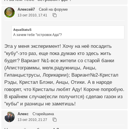
Алексей7
Свой на форуме
13 окт 2010, 17:41
AquaStatuS
А зачем тебе "островок Ада"?
Эта у меня эксперимент! Хочу на неё посадить
"кубу"-это раз, еще пока думаю кто здесь жить
будет? Вариант №1-все жители со старой банки
(Апистограммы, мелк.радужницы, Анцы,
Гипанцыструсы, Лорикарии); Вариант№2-Кристал
Рэды, Кристал Блэки, Анцы, Отики. А в народе
говорят, что Кристалы любят Аду! Короче попробую.
В крайнем случае(если получится) сделаю газон из
"кубы" и разницы не заметишь!
Алекс
Старейшина
13 окт 2010, 21:27