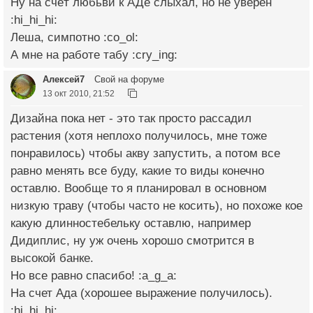
Ну на счёт любьви к АДе слыхал, но не уверен
:hi_hi_hi:
Леша, симпотно :co_ol:
А мне на работе табу :cry_ing:
Алексей7
Свой на форуме
13 окт 2010, 21:52
Дизайна пока нет - это так просто рассадил
растения (хотя неплохо получилось, мне тоже
понравилось) чтобы акву запустить, а потом все
равно менять все буду, какие то виды конечно
оставлю. Вообще то я планировал в основном
низкую траву (чтобы часто не косить), но похоже кое
какую длинностебельку оставлю, например
Дидиплис, ну уж очень хорошо смотрится в
высокой банке.
Но все равно спасибо! :a_g_a:
На счет Ада (хорошее выражение получилось).
:hi_hi_hi: