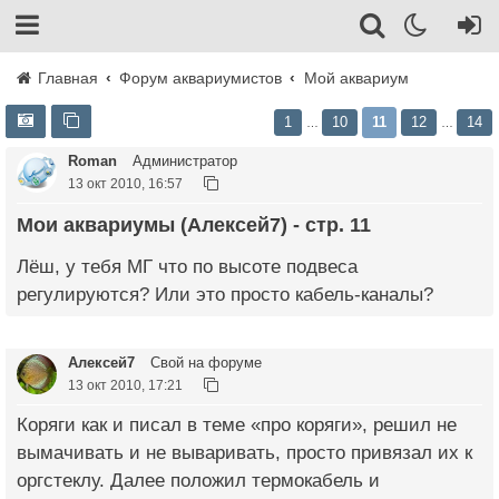
Главная
Форум аквариумистов
Мой аквариум
1
10
11
12
14
…
…
Roman
Администратор
13 окт 2010, 16:57
Мои аквариумы (Алексей7) - стр. 11
Лёш, у тебя МГ что по высоте подвеса
регулируются? Или это просто кабель-каналы?
Алексей7
Свой на форуме
13 окт 2010, 17:21
Коряги как и писал в теме «про коряги», решил не
вымачивать и не вываривать, просто привязал их к
оргстеклу. Далее положил термокабель и