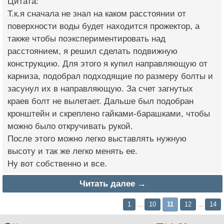
Цитата:
Т.к.я сначала не знал на каком расстоянии от
поверхности воды будет находится прожектор, а
также чтобы поэкспериментировать над
расстоянием, я решил сделать подвижную
конструкцию. Для этого я купил направляющую от
карниза, подобрал подходящие по размеру болты и
засунул их в направляющую. За счет загнутых
краев болт не вылетает. Дальше был подобран
кронштейн и скреплено гайками-барашками, чтобы
можно было откручивать рукой.
После этого можно легко выставлять нужную
высоту и так же легко менять ее.
Ну вот собственно и все.
Читать далее →
1
10
11
12
14
…
…