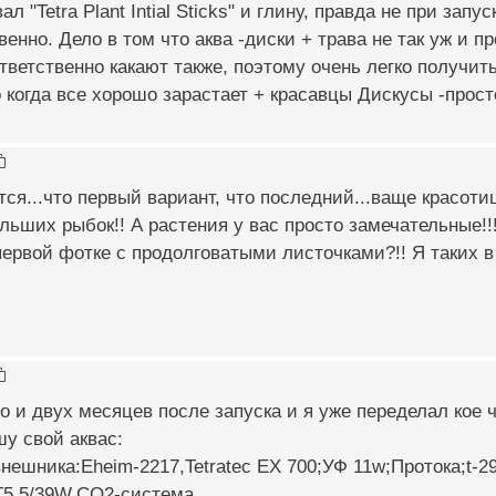
ал "Tetra Plant Intial Sticks" и глину, правда не при зап
енно. Дело в том что аква -диски + трава не так уж и пр
оответственно какают также, поэтому очень легко получит
 когда все хорошо зарастает + красавцы Дискусы -прост
ся...что первый вариант, что последний...ваще красот
льших рыбок!! А растения у вас просто замечательные!!!
первой фотке с продолговатыми листочками?!! Я таких в 
о и двух месяцев после запуска и я уже переделал кое чт
у свой аквас:
внешника:Eheim-2217,Tetratec EX 700;УФ 11w;Протока;t-29
Т5 5/39W,СО2-система.