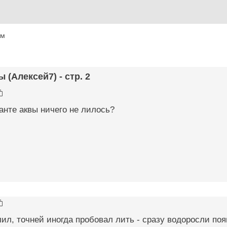
ум
 (Алексей7) - стр. 2
анте аквы ничего не лилось?
ил, точней иногда пробовал лить - сразу водоросли появ