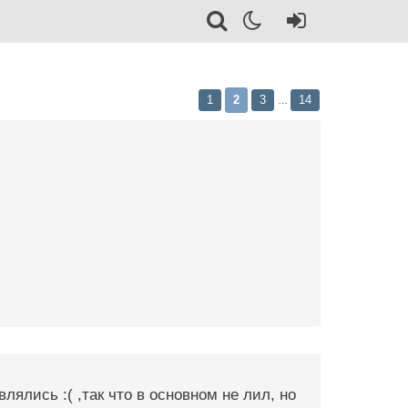
1
2
3
14
…
лялись :( ,так что в основном не лил, но