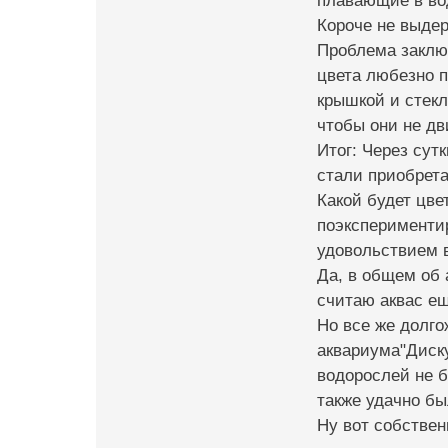
плавающие в вод
Короче не выде
Проблема заключ
цвета любезно 
крышкой и стекл
чтобы они не дв
Итог: Через сут
стали приобрета
Какой будет цве
поэксперименти
удовольствием 
Да, в общем об 
считаю аквас ещ
Но все же долг
аквариума"Диску
водорослей не б
также удачно бы
Ну вот собствен