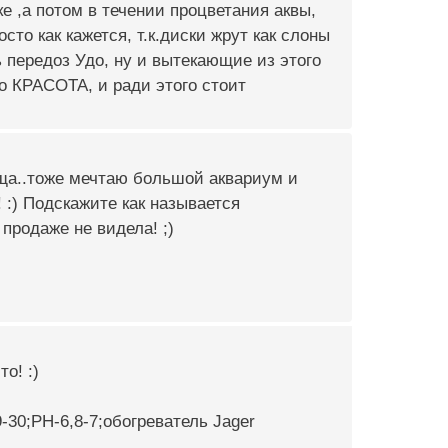
уске ,а потом в течении процветания аквы,
осто как кажется, т.к.диски жрут как слоны
ь передоз Удо, ну и вытекающие из этого
о КРАСОТА, и ради этого стоит
ища..тоже мечтаю большой аквариум и
 :) Подскажите как называется
продаже не видела! ;)
о! :)
-30;PH-6,8-7;обогреватель Jager