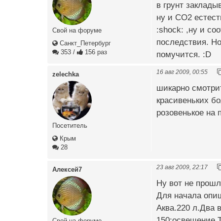
в грунт закладыв
ну и СО2 естеств
:shock: ,ну и с
Свой на форуме
последствия. Но
Санкт_Петербург
353
/
156 раз
помучится. :D
16 авг 2009, 00:55
zelechka
шикарно смотрит
красивеньких бо
розовенькое на 
Посетитель
Крым
28
23 авг 2009, 22:17
Алексей7
Ну вот не прошл
Для начала опиш
Аква.220 л.Два 
150;освещение 
Свой на форуме