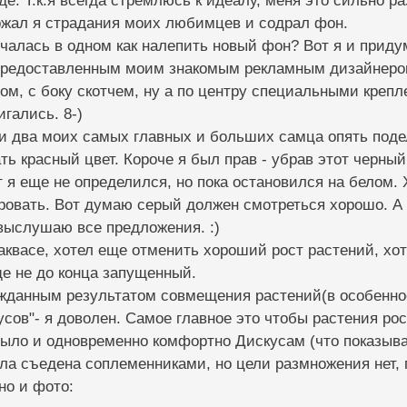
е. Т.к.я всегда стремлюсь к идеалу, меня это сильно ра
ржал я страдания моих любимцев и содрал фон.
алась в одном как налепить новый фон? Вот я и придум
предоставленным моим знакомым рекламным дизайнером
ом, с боку скотчем, ну а по центру специальными креп
игались. 8-)
ки два моих самых главных и больших самца опять поде
ть красный цвет. Короче я был прав - убрав этот черный
т я еще не определился, но пока остановился на белом. 
ровать. Вот думаю серый должен смотреться хорошо. А 
выслушаю все предложения. :)
аквасе, хотел еще отменить хороший рост растений, хо
е не до конца запущенный.
ожданным результатом совмещения растений(в особенно
сов"- я доволен. Самое главное это чтобы растения рос
ыло и одновременно комфортно Дискусам (что показывае
ла съедена соплеменниками, но цели размножения нет, 
но и фото: