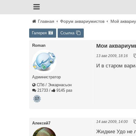
Главная
Форум аквариумистов
Мой аквари
Галерея
Ссылка
Мои аквариумы
Roman
13 авг 2009, 18:16
И в старом вари
Администратор
СПб / Энкарнасьон
21733
/
9145 раз
17
14 авг 2009, 14:00
Алексей7
Жидкие Удо не л