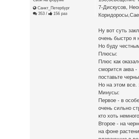
7-Дискусов, Не
Санкт_Петербург
353
/
156 раз
Коридоросы,Сае
Ну вот суть зак
очень быстро я 
Но буду честным
Плюсы:
Плюс как оказал
сморится аква -
поставьте черны
Но на этом все. 
Минусы:
Первое - в особ
очень сильно ст
кто хоть немног
Второе - на чер
на фоне растени