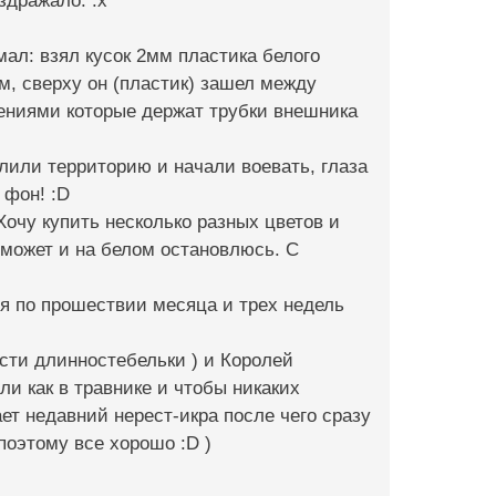
здражало. :x
ал: взял кусок 2мм пластика белого
, сверху он (пластик) зашел между
лениями которые держат трубки внешника
лили территорию и начали воевать, глаза
 фон! :D
Хочу купить несколько разных цветов и
может и на белом остановлюсь. С
тя по прошествии месяца и трех недель
сти длинностебельки ) и Королей
ли как в травнике и чтобы никаких
т недавний нерест-икра после чего сразу
поэтому все хорошо :D )