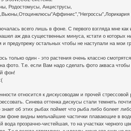
оны, Родостомусы, Анциструсы,
,Вьюны,Отоцинклюсы"Аффинис","Негроссы",Лорикария 
лючалась всего лишь в фоне. С первого взгляда мне ка
нашел аж два существенных минуса, кстати о которых н
 и предупрежу остальных чтобы не наступали на мои гр
ось только один - это растения очень классно смотрятс
 на фото. Т.е. если Вам надо сделать фото акваса чтоб
й фон!
:(
енности относится к дискусоводам и прочей стрессовой
рессовать. Синева оттенка дискусы стали темнеть почти 
о знает об этих рыбах поймет что рыба либо болеет либо
ном фоне видны мельчайшие частички плавающие в воде.
й вода прозрачно-чистейшая, то на участках черного ц