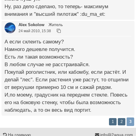
Ну, раз дело сделано, то теперь- максимум
внимания и "высший пилотаж" :du_ma_et:
Alex Sokolow
Житель
24 май 2010, 15:38
А если склеить самому?
Намного дешевле получится.
Есть ли такая возможность?
В любом случае не расстраивайся.
Покупай роголистник, или кабомбу, если растёт. И
делай "лес". Если растения уже растут, то отщипни
от верхушки примерно 10 см и сажай рядом.
И,по моему, градусник на переднем стекле. Повесь
его на боковую стенку, чтобы была возможность
наблюдать, а то он весь вид портит.
1
2
3
На главную
info@2aqua.com