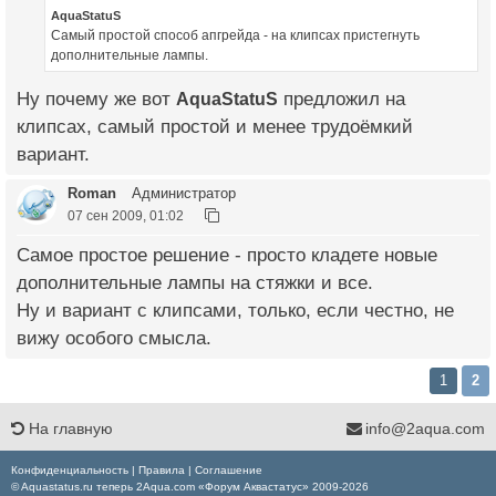
AquaStatuS
Самый простой способ апгрейда - на клипсах пристегнуть
дополнительные лампы.
Ну почему же вот
AquaStatuS
предложил на
клипсах, самый простой и менее трудоёмкий
вариант.
Roman
Администратор
07 сен 2009, 01:02
Самое простое решение - просто кладете новые
дополнительные лампы на стяжки и все.
Ну и вариант с клипсами, только, если честно, не
вижу особого смысла.
1
2
На главную
info@2aqua.com
Конфиденциальность
|
Правила
|
Соглашение
© Aquastatus.ru теперь 2Aqua.com «Форум Аквастатус» 2009-2026