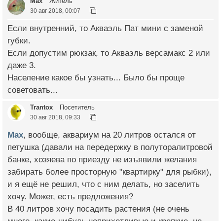
Max
Житель
30 авг 2018, 00:07
Если внутренний, то Акваэль Пат мини с заменой
губки.
Если допустим рюкзак, то Акваэль версамакс 2 или
даже 3.
Население какое бы узнать... Было бы проще
советовать...
Trantox
Посетитель
30 авг 2018, 09:33
Max
, вообще, аквариум на 20 литров остался от
петушка (давали на передержку в полуторалитровой
банке, хозяева по приезду не изъявили желания
забирать более просторную "квартирку" для рыбки),
и я ещё не решил, что с ним делать, но заселить
хочу. Может, есть предложения?
В 40 литров хочу посадить растения (не очень