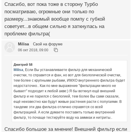
Спасибо, вот пока тоже в сторону Турбо
посматриваю, огромные они только по
размеру...знакомый вообще помпу с губкой
советует...в общем сильно я заткнулась на
проблеме фильтра(
Milisa
Свой на форуме
06 окт 2018, 09:00
Дмитрий 58
Milisa
, Если Вы устанавливаете фильтр для механической
очистки, то справится и фан, но вот для биологической очистки,
тем более с крупными рыбами, ИМХО внутреннего фильтра будет
недостаточно.. Как по мне выражение "фильтрации много не
бывает" подходит к любой акве:) Я бы воткнул ещё внешний
фильтр и не парился с биологией, тем более Вы сами сказали,
ещё неизвестно как будут живые растения расти с попугаями. В
тандеме эти два фильтра отлично справятся со всей
фильтрацией. А если думаете поставить только внутренний
фильтр, то почаще тестируйте воду на аммиак и нитриты..
Спасибо большое за мнение! Внешний фильтр если