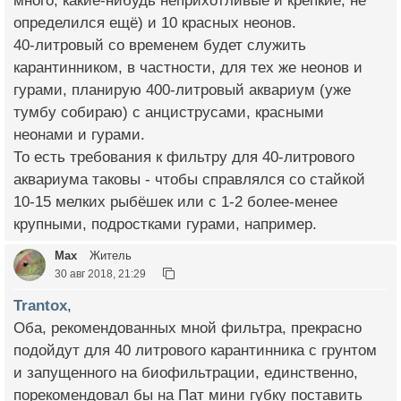
много, какие-нибудь неприхотливые и крепкие, не
определился ещё) и 10 красных неонов.
40-литровый со временем будет служить
карантинником, в частности, для тех же неонов и
гурами, планирую 400-литровый аквариум (уже
тумбу собираю) с анциструсами, красными
неонами и гурами.
То есть требования к фильтру для 40-литрового
аквариума таковы - чтобы справлялся со стайкой
10-15 мелких рыбёшек или с 1-2 более-менее
крупными, подростками гурами, например.
Max
Житель
30 авг 2018, 21:29
Trantox
,
Оба, рекомендованных мной фильтра, прекрасно
подойдут для 40 литрового карантинника с грунтом
и запущенного на биофильтрации, единственно,
порекомендовал бы на Пат мини губку поставить