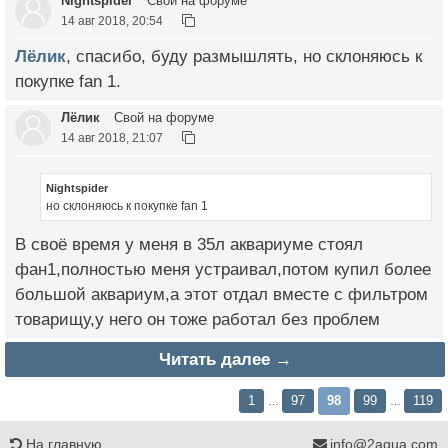
Nightspider
Свой на форуме
14 авг 2018, 20:54
Лёлик
, спасибо, буду размышлять, но склоняюсь к
покупке fan 1.
Лёлик
Свой на форуме
14 авг 2018, 21:07
Nightspider
но склоняюсь к покупке fan 1
В своё время у меня в 35л аквариуме стоял
фан1,полностью меня устраивал,потом купил более
большой аквариум,а этот отдал вместе с фильтром
товарищу,у него он тоже работал без проблем
Читать далее →
1
97
98
99
119
…
…
На главную
info@2aqua.com