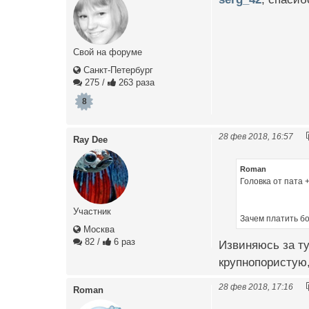
Свой на форуме
Санкт-Петербург
275
/
263 раза
8
28 фев 2018, 16:57
Ray Dee
Roman
Головка от пата 
Участник
Зачем платить б
Москва
82
/
6 раз
Извиняюсь за ту
крупнопористую,
28 фев 2018, 17:16
Roman