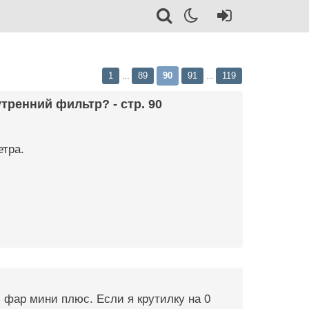
1
89
90
91
119
…
…
тренний фильтр? - стр. 90
етра.
 фар мини плюс. Если я крутилку на 0