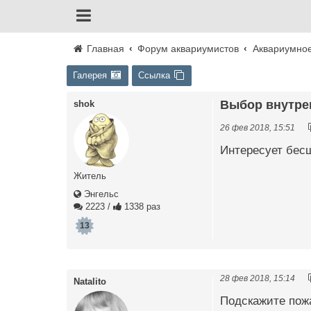
Главная
Форум аквариумистов
Аквариумно
Галерея
Ссылка
Выбор внутре
shok
26 фев 2018, 15:51
Интересует бесш
Житель
Энгельс
2223
/
1338 раз
13
28 фев 2018, 15:14
Natalito
Подскажите пожа