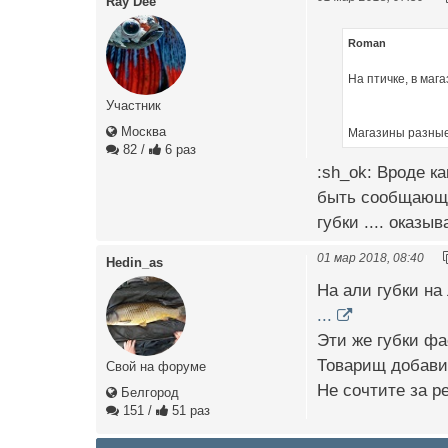
Ray Dee
Roman
На птичке, в мага
Участник
Москва
Магазины разные
82
/
6 раз
:sh_ok: Вроде к
быть сообщающим
губки .... оказы
01 мар 2018, 08:40
Hedin_as
На али губки на
...
Эти же губки фас
Товарищ добави
Свой на форуме
Не сочтите за р
Белгород
151
/
51 раз