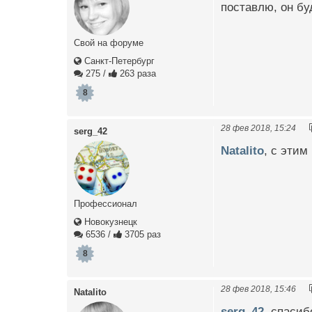
поставлю, он бу
Свой на форуме
Санкт-Петербург
275
/
263 раза
8
28 фев 2018, 15:24
serg_42
Natalito
, с этим
Профессионал
Новокузнецк
6536
/
3705 раз
8
28 фев 2018, 15:46
Natalito
serg_42
, спасиб