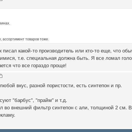
зинах.
, ассортимент товаров тоже.
ак писал какой-то производитель или кто-то еще, что об
ися, т.е. специальная должна быть. Я все ломал голов
вается что все гораздо проще!
 любой вкус, разной пористости, есть синтепон и пр.
уют "барбус", "прайм" и т.д.
л во внешний фильтр синтепон с али, толщиной 2 см. В
екламу.