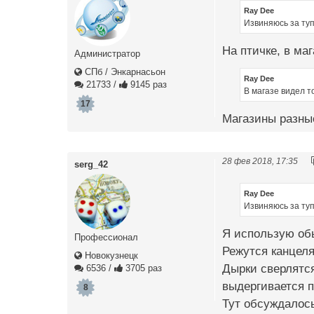
Ray Dee
Извиняюсь за туп
На птичке, в маг
Администратор
СПб / Энкарнасьон
Ray Dee
21733
/
9145 раз
В магазе видел т
17
Магазины разные
28 фев 2018, 17:35
serg_42
Ray Dee
Извиняюсь за туп
Я использую обы
Профессионал
Режутся канцел
Новокузнецк
Дырки сверлятс
6536
/
3705 раз
выдергивается 
8
Тут обсуждалос