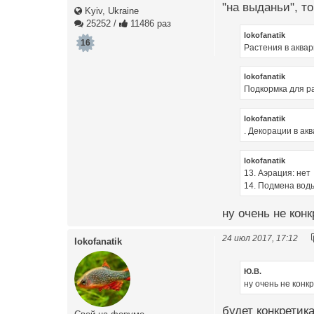
"на выданьи", то
Kyiv, Ukraine
25252
/
11486 раз
lokofanatik
16
Растения в аква
lokofanatik
Подкормка для ра
lokofanatik
. Декорации в акв
lokofanatik
13. Аэрация: нет
14. Подмена воды
ну очень не конкр
24 июл 2017, 17:12
lokofanatik
Ю.В.
ну очень не конк
будет конкретика