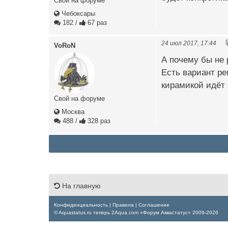
Свой на форуме
Чебоксары
182
/
67 раз
24 июл 2017, 17:44
VoRoN
А почему бы не 
Есть вариант ре
кирамикой идёт 
Свой на форуме
Москва
488
/
328 раз
На главную
Конфиденциальность
|
Правила
|
Соглашение
© Aquastatus.ru теперь 2Aqua.com «Форум Аквастатус» 2009-2026