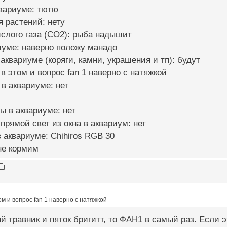
квариуме: тютю
я растений: нету
ислого газа (CO2): рыба надышит
риуме: наверно положу манадо
 аквариуме (коряги, камни, украшения и тп): будут
 в этом и вопрос fan 1 наверно с натяжкой
 в аквариуме: нет
ы в аквариуме: нет
 прямой свет из окна в аквариум: нет
 аквариуме: Chihiros RGB 30
не кормим
ом и вопрос fan 1 наверно с натяжкой
й травник и пяток бригитт, то ФАН1 в самый раз. Если э