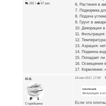
182
/
67 раз
6. Растения в а
7. Подкормка дл
8. Подача углек
9. Грунт в аква
10. Декорации в
11. Фильтрация:
12. Температура
13. Аэрация: нет
14. Подмена вод
15. Попадает ли
16. Освещение в
17. Кормление: 
24 июл 2017, 17:08
Ю.В.
lokofanatik
Фильтрация: в эт
Если это плотны
Старейшина