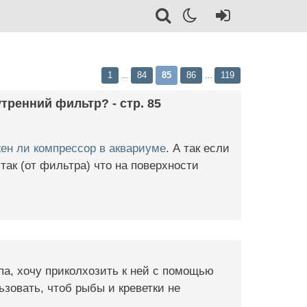
1
84
85
86
119
…
…
тренний фильтр? - стр. 85
ен ли компрессор в аквариуме
. А так если
так (от фильтра) что на поверхности
па, хочу приколхозить к ней с помощью
зовать, чтоб рыбы и креветки не