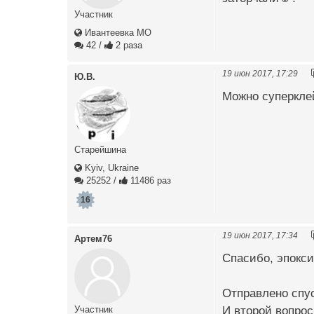
Участник
Ивантеевка МО
42
/
2 раза
19 июн 2017, 17:29
Ю.В.
Можно суперклей
Старейшина
Kyiv, Ukraine
25252
/
11486 раз
16
19 июн 2017, 17:34
Артем76
Спасибо, эпокси
Отправлено спус
И второй вопрос
Участник