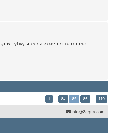
дну губку и если хочется то отсек с
1
84
85
86
119
…
…
info@2aqua.com