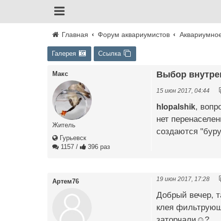
Главная
Форум аквариумистов
Аквариумно
Галерея
Ссылка
Выбор внутре
Макс
15 июн 2017, 04:44
hlopalshik
, вопр
нет перенаселен
Житель
создаются "бур
Гурьевск
1157
/
396 раз
19 июн 2017, 17:28
Артем76
Добрый вечер, т
клея фильтрующи
заторчали☺?