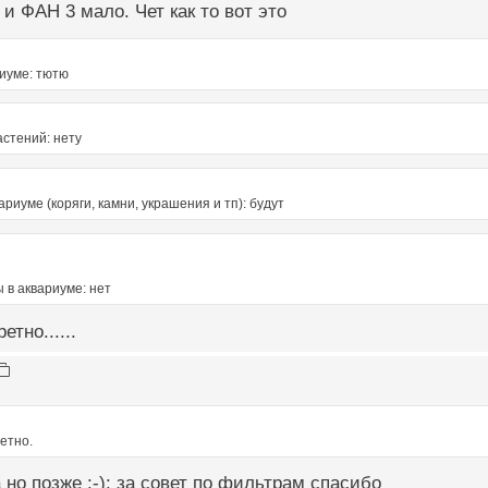
 и ФАН 3 мало. Чет как то вот это
риуме: тютю
стений: нету
ариуме (коряги, камни, украшения и тп): будут
 в аквариуме: нет
етно......
ретно.
 но позже :-): за совет по фильтрам спасибо