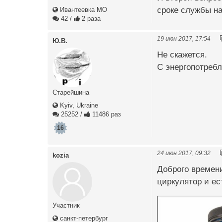
сроке службы н
Ивантеевка МО
42
/
2 раза
19 июн 2017, 17:54
Ю.В.
Не скажется.
С энергопотребл
Старейшина
Kyiv, Ukraine
25252
/
11486 раз
16
24 июн 2017, 09:32
kozia
Доброго времени
циркулятор и ес
Участник
санкт-петербург