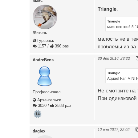
Макс
Triangle
,
Triangle
микс цветной 5-1
Житель
малость не в т
Гурьевск
проблемы из за 
1157
/
396 раз
30 дек 2016, 23:22
AndreBens
Triangle
Aquael Fan MINI P
Не смотрите на 
Профессионал
При одинаковой
Архангельск
3030
/
2588 раз
14
12 янв 2017, 22:02
daglex