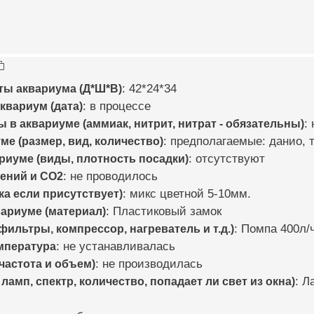
ты аквариума (Д*Ш*В)
: 42*24*34
квариум (дата)
: в процессе
в аквариуме (аммиак, нитрит, нитрат - обязательны)
:
е (размер, вид, количество)
: предполагаемые: данио, т
риуме (виды, плотность посадки)
: отсутствуют
ений и CO2
: не проводилось
ка если присутствует)
: микс цветной 5-10мм.
вариуме (материал)
: Пластиковый замок
ильтры, компрессор, нагреватель и т.д.)
: Помпа 400л/
мпература
: не устанавливалась
частота и объем)
: не производилась
ламп, спектр, количество, попадает ли свет из окна)
: Л