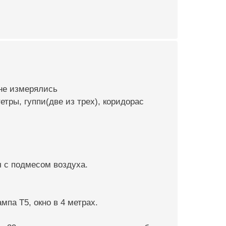
 не измерялись
етры, гуппи(две из трех), коридорас
ч с подмесом воздуха.
ампа T5, окно в 4 метрах.