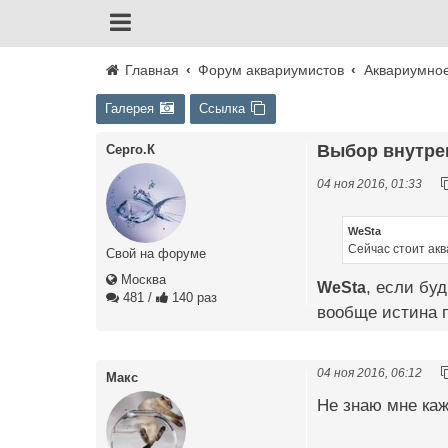
Главная
Форум аквариумистов
Аквариумно
Галерея
Ссылка
Выбор внутре
Cерго.К
04 ноя 2016, 01:33
WeSta
Сейчас стоит акв
Свой на форуме
Москва
WeSta
, если бу
481
/
140 раз
вообще истина 
04 ноя 2016, 06:12
Макс
Не знаю мне каж