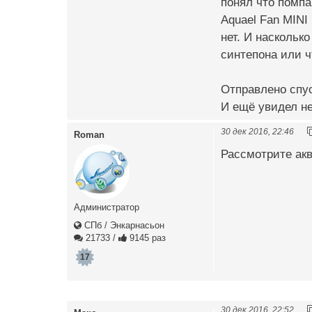
понял что помпа
Aquael Fan MINI
нет. И наскольк
синтепона или 
Отправлено спус
И ещё увидел нек
30 дек 2016, 22:46
Roman
Рассмотрите акв
Администратор
СПб / Энкарнасьон
21733
/
9145 раз
17
30 дек 2016, 22:52