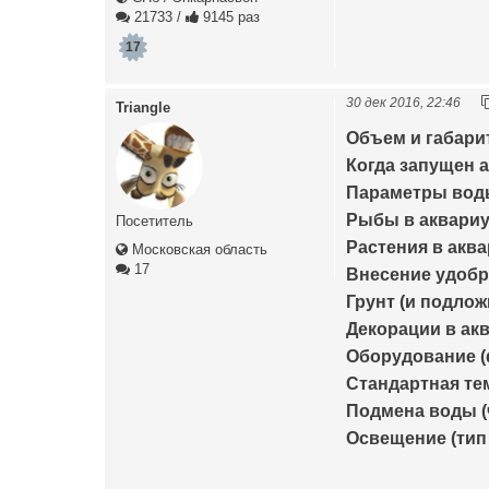
21733
/
9145 раз
17
30 дек 2016, 22:46
Triangle
Объем и габари
Когда запущен а
Параметры воды 
Рыбы в аквариум
Посетитель
Растения в аква
Московская область
17
Внесение удобр
Грунт (и подлож
Декорации в ак
Оборудование (ф
Стандартная те
Подмена воды (
Освещение (тип 