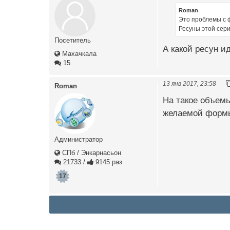
Roman
Это проблемы с ф
Ресуны этой сери
Посетитель
А какой ресун и
Махачкала
15
13 янв 2017, 23:58
Roman
На такое объемы
желаемой формы
Администратор
СПб / Энкарнасьон
21733
/
9145 раз
17