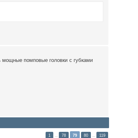
ь мощные помповые головки с губками
1
78
79
80
119
…
…