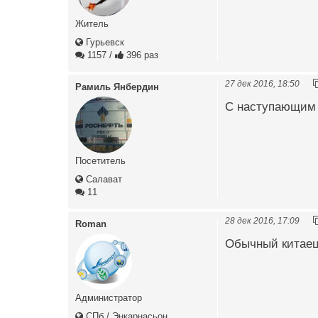
Житель
Гурьевск
1157
/
396 раз
27 дек 2016, 18:50
Рамиль Янбердин
С наступающим в
Посетитель
Салават
11
28 дек 2016, 17:09
Roman
Обычный китаец
Администратор
СПб / Энкарнасьон