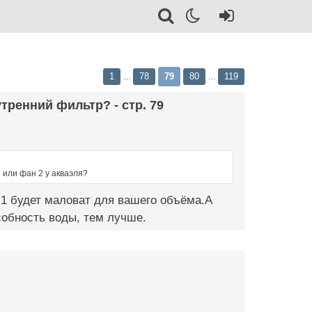
1
78
79
80
119
…
…
тренний фильтр? - стр. 79
1 или фан 2 у акваэля?
-1 будет маловат для вашего объёма.А
обность воды, тем лучше.