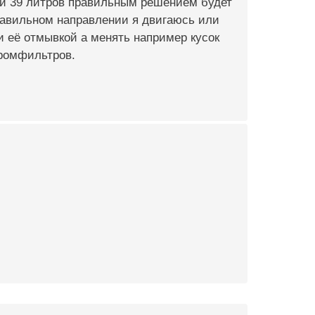
мои 39 литров правильным решением будет
правильном направлении я двигаюсь или
и её отмывкой а менять например кусок
промфильтров.