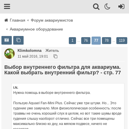
Главная
Форум аквариумистов
Аквариумное оборудование
1
76
77
78
119
…
…
Klimkolomna
Житель
11 май 2016, 19:01
Выбор внутреннего фильтра для аквариума.
Какой выбрать внутренний фильтр? - стр. 77
I.N.
Нужна помощь в выборе внутреннего фильтра.
Пользую Aquael Fan-Mini Plus. Сейчас уже три штуки. Но... Это
гудение уже замучало. Моя физиологическая особенность: после
травмы не очень хороший слух в целом, но вот такие шумы вроде
гудения слышу наоборот отлично. Сейчас все три помещены
максимально близко ко дну, на мягком подвесе, ничего не
касаются