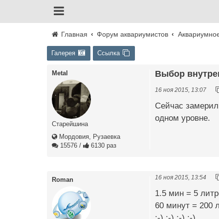
Главная
Форум аквариумистов
Аквариумно
Галерея
Ссылка
Выбор внутре
Metal
16 ноя 2015, 13:07
Сейчас замерил 
одном уровне.
Старейшина
Мордовия, Рузаевка
15576
/
6130 раз
16 ноя 2015, 13:54
Roman
1.5 мин = 5 лит
60 минут = 200 
:-) :-) :-) :-)