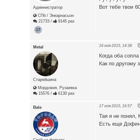
Вот тебе твои 60
Администратор
СПб / Энкарнасьон
21733
/
9145 раз
17
16 ноя 2015, 14:38
Metal
Когда оба сопла
Как по другому 
Старейшина
Мордовия, Рузаевка
15576
/
6130 раз
17 ноя 2015, 16:57
Bale
Тая я не понял,
Есть еще Дофины
Свой на форуме