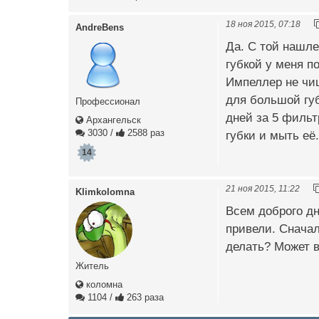
18 ноя 2015, 07:18
AndreBens
Да. С той нашле
губкой у меня п
Импеллер не чищ
для большой губ
Профессионал
дней за 5 фильт
Архангельск
3030
/
2588 раз
губки и мыть её
14
21 ноя 2015, 11:22
Klimkolomna
Всем доброго дн
привели. Сначал
делать? Может в
Житель
коломна
1104
/
263 раза