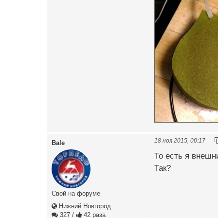
18 ноя 2015, 00:17
Bale
То есть я внешн
Так?
Свой на форуме
Нижний Новгород
327
/
42 раза