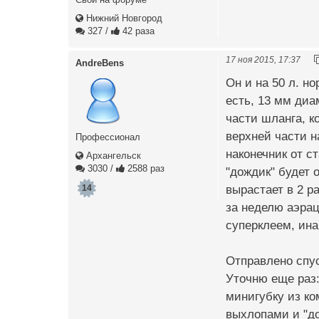
Нижний Новгород
327
/
42 раза
17 ноя 2015, 17:37
AndreBens
Он и на 50 л. н
есть, 13 мм диа
части шланга, к
верхней части н
Профессионал
наконечник от с
Архангельск
3030
/
2588 раз
"дождик" будет 
вырастает в 2 р
14
за неделю аэрац
суперклеем, ина
Отправлено спус
Уточню еще раз:
минигубку из ко
выхлопами и "до