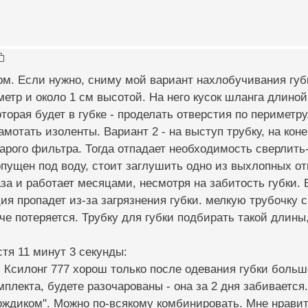
орм. Если нужно, сниму мой вариант нахлобучивания губк
метр и около 1 см высотой. На него кусок шланга длиной 
оторая будет в губке - проделать отверстия по периметру
амотать изоленты. Вариант 2 - на выступ трубку, на кон
тарого фильтра. Тогда отпадает необходимость сверлить
опущен под воду, стоит заглушить одно из выхлопных от
аза и работает месяцами, несмотря на забитость губки. 
ия пропадет из-за загрязнения губки. мелкую трубочку
че потеряется. Трубку для губки подбирать такой длины
тя 11 минут 3 секунды:
 Ксилонг 777 хорош только после одевания губки больш
мплекта, будете разочарованы - она за 2 дня забивается.
ждиком". Можно по-всякому комбинировать. Мне нравит