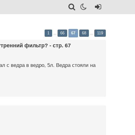
1
66
67
68
119
…
…
тренний фильтр? - стр. 67
л с ведра в ведро, 5л. Ведра стояли на