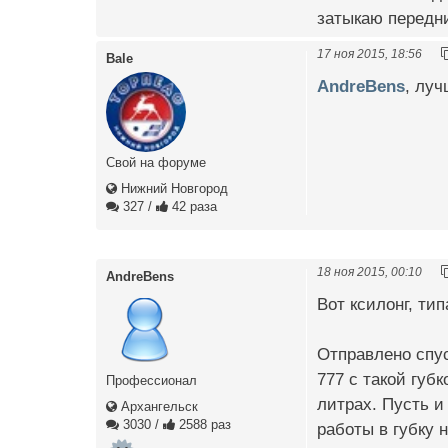
затыкаю передни
17 ноя 2015, 18:56
Bale
AndreBens
, луч
Свой на форуме
Нижний Новгород
327
/
42 раза
18 ноя 2015, 00:10
AndreBens
Вот ксилонг, ти
Отправлено спус
777 с такой губ
Профессионал
литрах. Пусть и
Архангельск
3030
/
2588 раз
работы в губку 