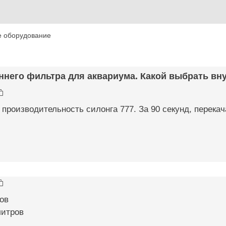
е оборудование
ннего фильтра для аквариума. Какой выбрать вну
производительность силонга 777. За 90 секунд, перекача
ров
литров