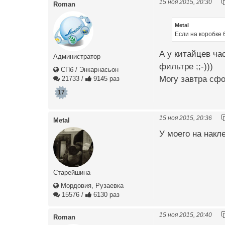
15 ноя 2015, 20:30
Roman
Metal
Если на коробке 
А у китайцев час
Администратор
фильтре ;;-)))
СПб / Энкарнасьон
Могу завтра сфот
21733
/
9145 раз
17
15 ноя 2015, 20:36
Metal
У моего на накл
Старейшина
Мордовия, Рузаевка
15576
/
6130 раз
15 ноя 2015, 20:40
Roman