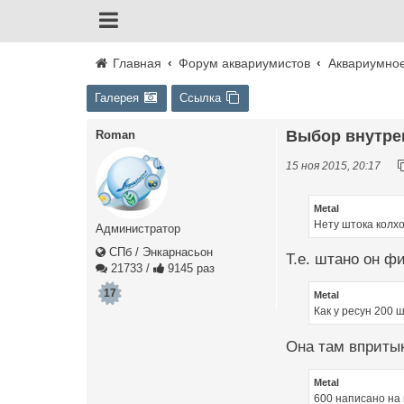
Главная
Форум аквариумистов
Аквариумно
Галерея
Ссылка
Выбор внутре
Roman
15 ноя 2015, 20:17
Metal
Нету штока колхо
Администратор
СПб / Энкарнасьон
Т.е. штано он ф
21733
/
9145 раз
17
Metal
Как у ресун 200 
Она там впритык
Metal
600 написано на 