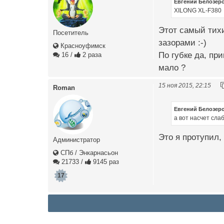
Евгений Белозер
XILONG XL-F380
Этот самый тихи
Посетитель
зазорами :-)
Красноуфимск
По губке да, пр
16
/
2 раза
мало ?
15 ноя 2015, 22:15
Roman
Евгений Белозер
а вот насчет сла
Это я протупил,
Администратор
СПб / Энкарнасьон
21733
/
9145 раз
17