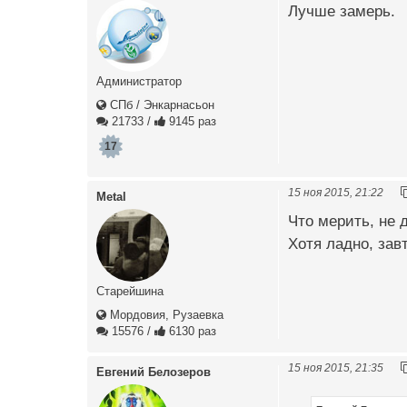
Лучше замерь.
Администратор
СПб / Энкарнасьон
21733
/
9145 раз
17
15 ноя 2015, 21:22
Metal
Что мерить, не д
Хотя ладно, завт
Старейшина
Мордовия, Рузаевка
15576
/
6130 раз
15 ноя 2015, 21:35
Евгений Белозеров