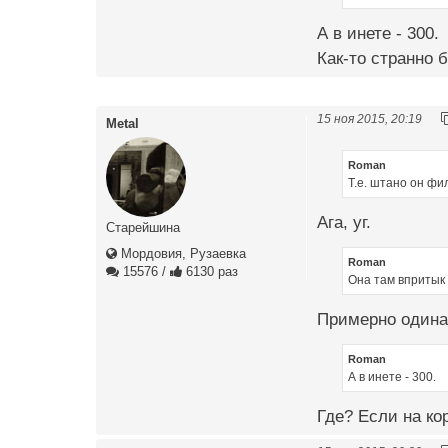
А в инете - 300.
Как-то странно б
15 ноя 2015, 20:19
Metal
Roman
Т.е. штано он фи
Ага, уг.
Старейшина
Мордовия, Рузаевка
Roman
15576
/
6130 раз
Она там впритык 
Примерно одина
Roman
А в инете - 300.
Где? Если на кор