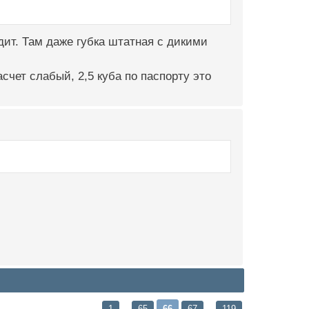
дит. Там даже губка штатная с дикими
счет слабый, 2,5 куба по паспорту это
1
65
66
67
119
…
…