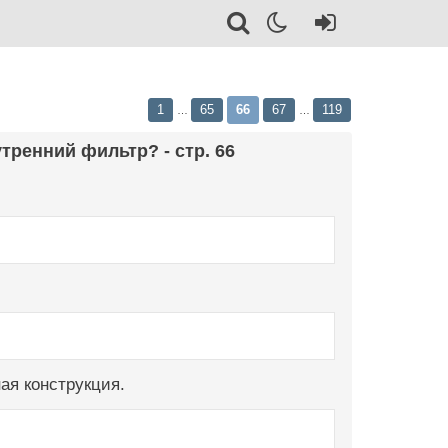
1
65
66
67
119
…
…
тренний фильтр? - стр. 66
ая конструкция.