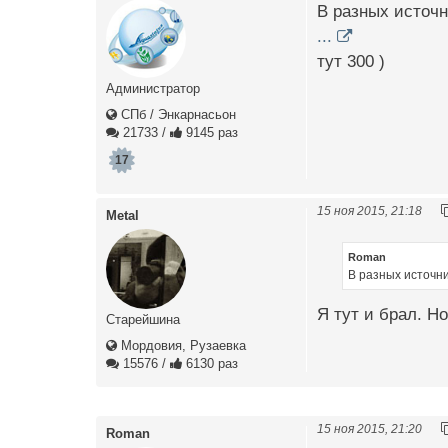
В разных источн
...
тут 300 )
Администратор
СПб / Энкарнасьон
21733
/
9145 раз
17
15 ноя 2015, 21:18
Metal
Roman
В разных источни
Я тут и брал. Но
Старейшина
Мордовия, Рузаевка
15576
/
6130 раз
15 ноя 2015, 21:20
Roman