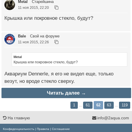
Metal
Старейшина
11 ноя 2015, 22:20
Крышка или покровное стекло, будут?
Bale
Свой на форуме
11 ноя 2015, 22:26
Metal
Крышка или покровное стекло, будут?
Аквариум Dennerle, я его не видел еще, только
везут, но вроде стекло сверху.
Читать далее →
1
61
62
63
119
…
…
На главную
info@2aqua.com
Конфиденциальность
|
Правила
|
Соглашение