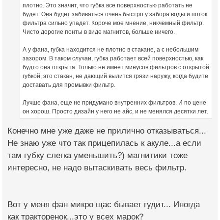
плотно. Это значит, что губка все поверхностью работать не
будет. Она будет забиваться очень быстро у забора воды и поток
фильтра сильно упадет. Короче мое мнение, никчемный фильтр.
Чисто дорогие понты в виде магнитов, больше ничего.
А у фана, губка находится не плотно в стакане, а с небольшим
зазором. В таком случаи, губка работает всей поверхностью, как
будто она открыта. Только не имеет минусов фильтров с открытой
губкой, это стакан, не дающий вылится грязи наружу, когда будите
доставать для промывки фильтр.
Лучше фана, еще не придумано внутренних фильтров. И по цене
он хорош. Просто дизайн у него не айс, и не менялся десятки лет.
Конечно мне уже даже не прилично отказываться...
Не знаю уже что так прицепилась к акуле...а если
там губку слегка уменьшить?) магнитики тоже
интересно, не надо вытаскивать весь фильтр.
Вот у меня фан микро щас бывает гудит... Иногда
как тракторенок...это у всех марок?