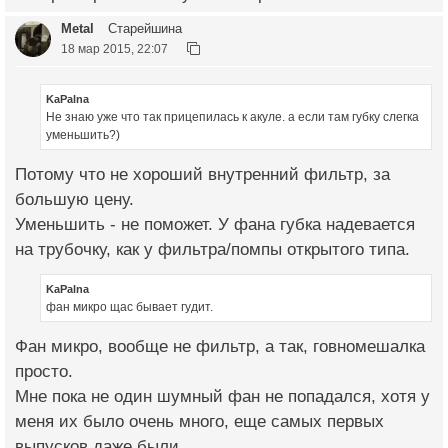
Metal
Старейшина
18 мар 2015, 22:07
KaPalna
Не знаю уже что так прицепилась к акуле. а если там губку слегка
уменьшить?)
Потому что не хороший внутренний фильтр, за
большую цену.
Уменьшить - не поможет. У фана губка надевается
на трубочку, как у фильтра/помпы открытого типа.
KaPalna
фан микро щас бывает гудит.
Фан микро, вообще не фильтр, а так, говномешалка
просто.
Мне пока не один шумный фан не попадался, хотя у
меня их было очень много, еще самых первых
выпусков даже были.