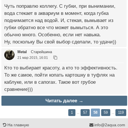
Чуть поправлю коллегу. С губки, при вынимании,
вода стекает в аквариум в момент, когда губка
поднимается над водой. И, стекая, вымывает из
губки обратно все что может вымыться. А это
обычно много. Особенно, если нет навыка.
Ну, поскольку Вы свой выбор сделали, то удачи))
Metal
Старейшина
21 мар 2015, 16:01
Кто то выбирает красоту, а кто то эффективность.
То же самое, пойти копать картошку в туфлях на
каблуке, или в сапогах. Такое вот грубое
сравнение)))
Читать далее →
1
57
58
59
119
…
…
На главную
info@2aqua.com