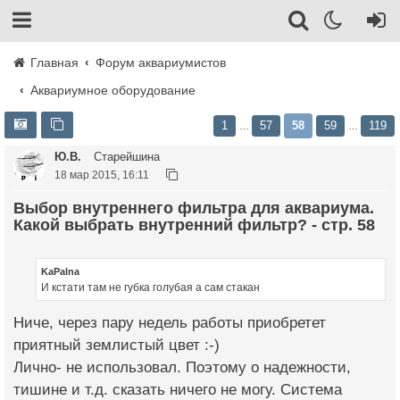
Главная
Форум аквариумистов
Аквариумное оборудование
1
57
58
59
119
…
…
Ю.В.
Старейшина
18 мар 2015, 16:11
Выбор внутреннего фильтра для аквариума.
Какой выбрать внутренний фильтр? - стр. 58
KaPalna
И кстати там не губка голубая а сам стакан
Ниче, через пару недель работы приобретет
приятный землистый цвет :-)
Лично- не использовал. Поэтому о надежности,
тишине и т.д. сказать ничего не могу. Система