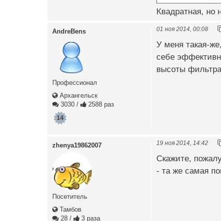
Квадратная, но 
01 ноя 2014, 00:08
AndreBens
У меня такая-же,
себе эффективна
высоты фильтра
Профессионал
Архангельск
3030
/
2588 раз
14
19 ноя 2014, 14:42
zhenya19862007
Скажите, пожалуй
- та же самая п
Посетитель
Тамбов
28
/
3 раза