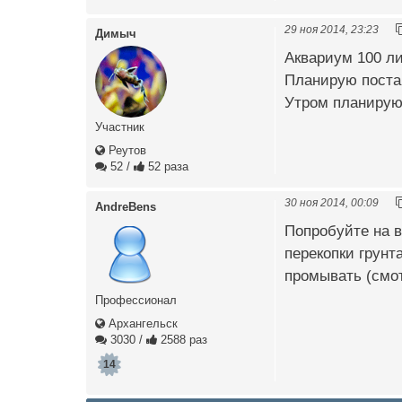
29 ноя 2014, 23:23
Димыч
Аквариум 100 ли
Планирую постав
Утром планирую 
Участник
Реутов
52
/
52 раза
30 ноя 2014, 00:09
AndreBens
Попробуйте на в
перекопки грунт
промывать (смот
Профессионал
Архангельск
3030
/
2588 раз
14