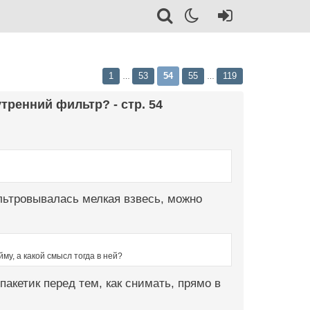
1
53
54
55
119
…
…
тренний фильтр? - стр. 54
ильтровывалась мелкая взвесь, можно
йму, а какой смысл тогда в ней?
пакетик перед тем, как снимать, прямо в