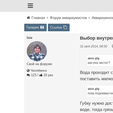
Главная
Форум аквариумистов
Аквариумно
Галерея
Ссылка
Выбор внутре
Ixie
31 окт 2014, 08:50
alois gfg
как она чистит?
Свой на форуме
Челябинск
Вода проходит с
123
/
18 раз
поставить мелко
alois gfg
пока поднимал ее 
Губку нужно дос
воде, тогда гряз