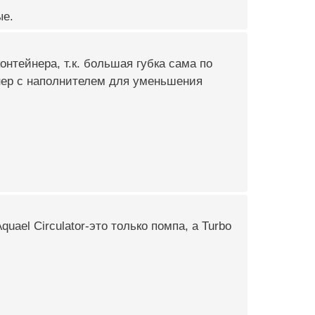
ые.
контейнера, т.к. большая губка сама по
йнер с наполнителем для уменьшения
uael Circulator-это только помпа, а Turbo