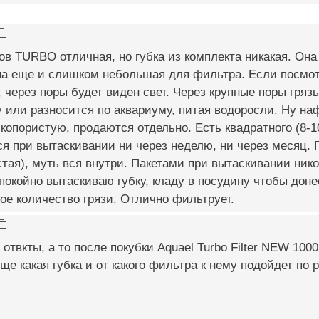
в TURBO отличная, но губка из комплекта никакая. Она
она еще и слишком небольшая для фильтра. Если посмот
, через поры будет виден свет. Через крупные поры гряз
 или разносится по аквариуму, питая водоросли. Ну на
копористую, продаются отдельно. Есть квадратного (8-10
ся при вытаскивании ни через неделю, ни через месяц. 
стая), муть вся внутри. Пакетами при вытаскивании ник
покойно вытаскиваю губку, кладу в посудину чтобы доне
ое количество грязи. Отлично фильтрует.
отвкты, а то после покубки Aquael Turbo Filter NEW 100
ще какая губка и от какого фильтра к нему подойдет по 