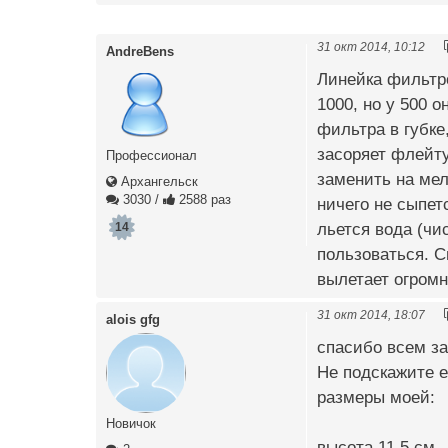
31 окт 2014, 10:12
AndreBens
Линейка фильтро
1000, но у 500 
фильтра в губке
засоряет флейту
Профессионал
заменить на мел
Архангельск
3030
/
2588 раз
ничего не сыпет
льется вода (чи
14
пользоваться. С
вылетает огромн
31 окт 2014, 18:07
alois gfg
спасибо всем за 
Не подскажите е
размеры моей:
Новичок
высота 11,5 см