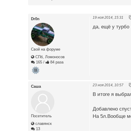
19 ноя 2014, 15:31
Dr0n
да, ещё у турбо
Свой на форуме
СПб, Ломоносов
165
/
84 раза
11
23 ноя 2014, 10:57
Саша
В итоге я выбра
Добавлено спуст
На 5л.Вообще мо
Посетитель
славянск
13