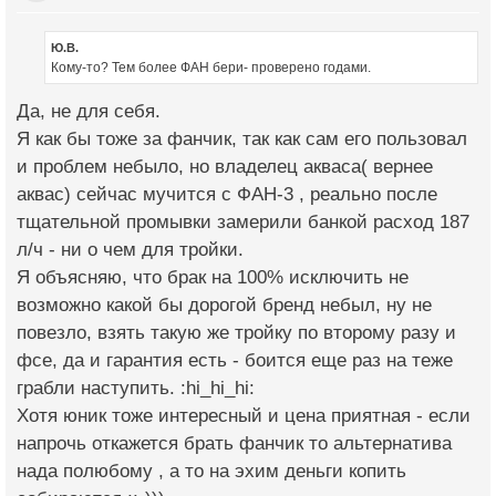
Ю.В.
Кому-то? Тем более ФАН бери- проверено годами.
Да, не для себя.
Я как бы тоже за фанчик, так как сам его пользовал
и проблем небыло, но владелец акваса( вернее
аквас) сейчас мучится с ФАН-3 , реально после
тщательной промывки замерили банкой расход 187
л/ч - ни о чем для тройки.
Я объясняю, что брак на 100% исключить не
возможно какой бы дорогой бренд небыл, ну не
повезло, взять такую же тройку по второму разу и
фсе, да и гарантия есть - боится еще раз на теже
грабли наступить. :hi_hi_hi:
Хотя юник тоже интересный и цена приятная - если
напрочь откажется брать фанчик то альтернатива
нада полюбому , а то на эхим деньги копить