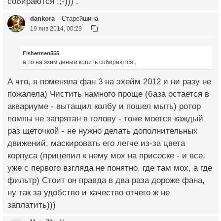
собираются ;;-))) .
dankora
Старейшина
19 янв 2014, 00:29
Fishermen555
а то на эхим деньги копить собираются .
А что, я поменяла фан 3 на эхейм 2012 и ни разу не
пожалела) Чистить намного проще (база остается в
аквариуме - вытащил колбу и пошел мыть) ротор
помпы не запрятан в голову - тоже моется каждый
раз щеточкой - не нужно делать дополнительных
движений, маскировать его легче из-за цвета
корпуса (прицепил к нему мох на присоске - и все,
уже с первого взгляда не понятно, где там мох, а где
фильтр) Стоит он правда в два раза дороже фана,
ну так за удобство и качество отчего ж не
заплатить)))