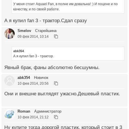
У меня стоит Aquael Fan, в полне им довальна! :) И поцене и по
качеству, и по своей работе.
А я купил fan 3 - трактор.Сдал сразу
Smelov
Старейшина
09 фев 2014, 10:14
abk354
А я купил fan 3 - трактор.
Явный брак, фаны абсолютно бесшумны.
abk354
Новичок
10 фев 2014, 20:56
Они и внешне выглядят ужасно.Дешевый пластик.
Roman
Администратор
10 фев 2014, 21:12
Ну купите тогда дорогой пластик, который стоит в 3