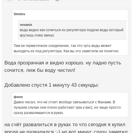
Smelov
vovanix
вода видно как сочиться из регулятора подачи воды который
крутишь плюс минус
Там не герметичное соединение, так что чуть воды может
выходить из под регулятора. Как вы это заметили не понятно.
Вода прозрачная и видно хорошо. ну ладно пусть
сочится, лиж бы воду чистил!
Добавлено спустя 1 минуту 43 секунды:
финн
Давно писал, что не стоит вообще связываться с Фанами. В
лучшем случае они плохо работают (как у вас), но чаще просто
сразу разваливаются в руках.
на счёт развалиться в руках то что сегодня я купил
вроде не развалился :-) но вот минус сразу заметил