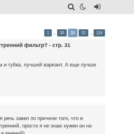
1
30
31
32
119
…
…
тренний фильтр? - стр. 31
ом и губка, лучший вариант. А еще лучше
 речь завел по причине того, что в
ренний, просто я не знаю нужен он на
 и мнений).