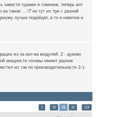
ь завести гурами и сомиков. теперь вот
р на таком
...
но тут их три с разной
риуму лучше подойдет, а то я новичок и
рации из-за кол-ва модулей. 2 - думаю
вой мощности головы имеют разное
естил их так по производительности 2-1-
1
30
31
32
119
…
…