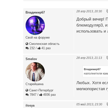
28 апр 2013, 20:30
Владимир67
Добрый вечер! 
блюмодуляр3, из
использовать и 
Свой на форуме
Смоленская область
232
/
41 раз
28 апр 2013, 21:13
Smelov
Владимир67
наполнители как
Любых. Хотя есл
Старейшина
мелкопористая г
Санкт-Петербург
7847
/
4936 раз
05 май 2013, 23:30
ilosya