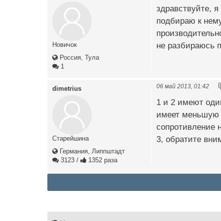
здравствуйте, я
подбираю к нему
производительно
не разбираюсь п
Новичок
Россия, Тула
1
06 май 2013, 01:42
dimetrius
1 и 2 имеют оди
имеет меньшую 
сопротивление н
3, обратите вним
Старейшина
Германия, Липпштадт
3123
/
1352 раза