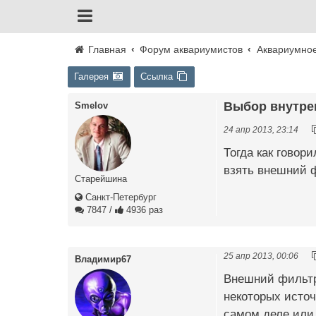
Главная
Форум аквариумистов
Аквариумно
Галерея
Ссылка
Выбор внутре
Smelov
24 апр 2013, 23:14
Тогда как говор
взять внешний 
Старейшина
Санкт-Петербург
7847
/
4936 раз
25 апр 2013, 00:06
Владимир67
Внешний фильтр 
некоторых источ
самом деле или 