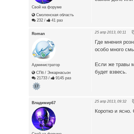
Свой на форуме
Смоленская область
232
/
41 раз
25 апр 2013, 00:11
Roman
Где мнения розн
особо много смы
Если же травы м
Администратор
будет взвесь.
СПб / Энкарнасьон
21733
/
9145 раз
17
25 апр 2013, 09:32
Владимир67
Коротко и ясно.
Свой на форуме