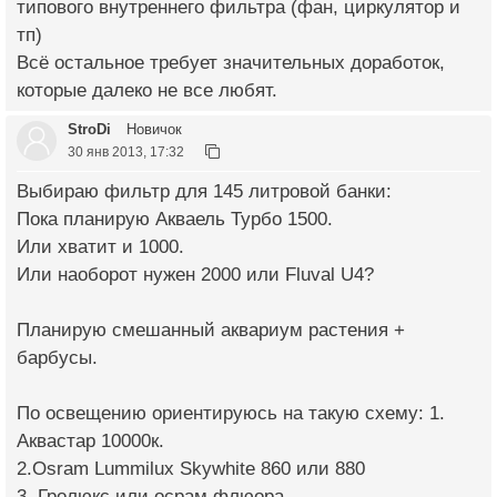
типового внутреннего фильтра (фан, циркулятор и
тп)
Всё остальное требует значительных доработок,
которые далеко не все любят.
StroDi
Новичок
30 янв 2013, 17:32
Выбираю фильтр для 145 литровой банки:
Пока планирую Акваель Турбо 1500.
Или хватит и 1000.
Или наоборот нужен 2000 или Fluval U4?
Планирую смешанный аквариум растения +
барбусы.
По освещению ориентируюсь на такую схему: 1.
Аквастар 10000к.
2.Osram Lummilux Skywhite 860 или 880
3. Гролюкс или осрам флюора