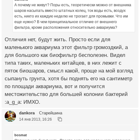
А почему не живут? Поры есть, теоретически можно от внешника
шаров насыпать вместо штатных колец, ток воды есть, воздух
есть, никто их каждую неделю не трогает для промывки. Что им
еще нужно? В чем принципиальное отличие от внешнего
фильтра, кроме расположения относительно аквариума?
Отличия нет, будут жить. Просто если для
маленького аквариума этот фильтр громоздкий, а
для большого как биофильтр бесполезен. Видел
типа таких, маленьких китайцев, в них лежит с
пяток биошаров, смысл какой, проще на мой взгляд
сыпануть грунта, хотя бы поднять его на сантиметр
по площади аквариума, вот и получится
местожительство для большей колонии бактерий
:a_g_a: ИМХО.
dankora
Старейшина
14 янв 2013, 16:26
bosmat