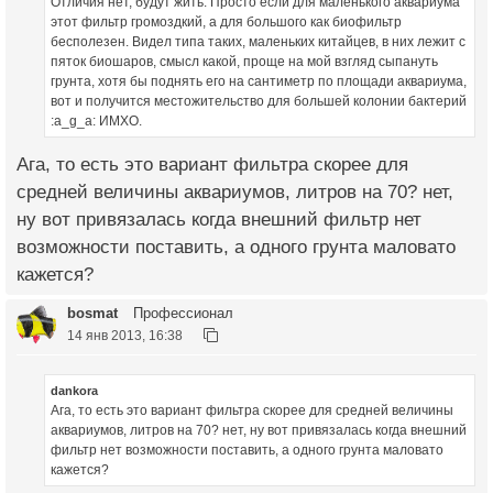
Отличия нет, будут жить. Просто если для маленького аквариума
этот фильтр громоздкий, а для большого как биофильтр
бесполезен. Видел типа таких, маленьких китайцев, в них лежит с
пяток биошаров, смысл какой, проще на мой взгляд сыпануть
грунта, хотя бы поднять его на сантиметр по площади аквариума,
вот и получится местожительство для большей колонии бактерий
:a_g_a: ИМХО.
Ага, то есть это вариант фильтра скорее для
средней величины аквариумов, литров на 70? нет,
ну вот привязалась когда внешний фильтр нет
возможности поставить, а одного грунта маловато
кажется?
bosmat
Профессионал
14 янв 2013, 16:38
dankora
Ага, то есть это вариант фильтра скорее для средней величины
аквариумов, литров на 70? нет, ну вот привязалась когда внешний
фильтр нет возможности поставить, а одного грунта маловато
кажется?